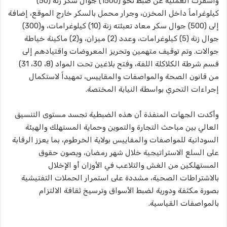
وأسفرت العملية عن ضبط نحو (1500) جوال سكر زنة (50)
كيلوغراماً داخل المخزن، وجرار محمل بالسكر خارج الموقع، إضافة
إلى (500) جوال سكر معاد تعبئته زنة (10) كيلوغرامات، و(300)
جوال زنة (5) كيلوغرامات، وعدد (2) ميزان، و(2) ماكينة خياطة
جوالات. وتم توقيف متهمين وتحريز المعروضات واقتيادهم إلى
قسم شرطة الكلاكلة اللفة، وفتح بلاغين تحت المواد (8، 30، 31)
من قانون الصحة والمواصفات والمقاييس، تمهيداً لاستكمال
إجراءات التحري بواسطة النيابة المختصة.
وأكدت الجهات المنفذة أن هذه الضبطية تجسد مستوى التنسيق
العالي بين مباحث التجارة والتموين وحماية المستهلك والهيئة
السودانية للمواصفات والمقاييس بولاية الخرطوم، بما يعزز الرقابة
على السلع الاستراتيجية خلال شهر رمضان، ويصون حقوق
المستهلكين من الغش والتلاعب في الأوزان أو الإخلال
بالاشتراطات الصحية، مشددة على استمرار الحملات التفتيشية
بصورة مكثفة ودورية لضبط الأسواق وترسيخ ثقافة الالتزام
بالمواصفات القياسية.