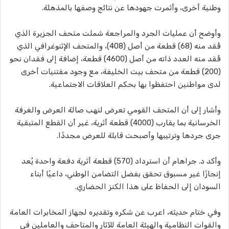
وطنية أخرى، وأثمرت جهودها عن نتائج وصفها بالمذهلة.
وأوضح أن عمليات الجرد والمراجعة شملت متحف الجزيرة الذي
فُقد منه (68) قطعة من أصل (408)، والمتحف الإثنوغرافي الذي
فُقد منه العدد ذاته من أصل (4600) قطعة، إضافة إلى فقدان نحو
(200) قطعة من متحف بيت الخليفة، مع وجود مقتنيات أخرى
لدى مواطنين احتفظوا بها بحكم العلاقات الاجتماعية.
وأشار إلى أن المتحف القومي تعرض لنهب صالة العرض والغرفة
الخرسانية بما يقارب (4000) قطعة أثرية، غير أن القطع المتبقية
جرى جردها وترتيبها وأصبحت قابلة للعرض مجددًا.
وأكد د. جراهام أن استرداد (570) قطعة أثرية دفعة واحدة يُعد
إنجازًا غير مسبوق تحقق بفضل التضامن الوطني، داعيًا أبناء
السودان إلى الحفاظ على هذا الكنز الحضاري.
وفي ختام حديثه، اعرب عن شكره وتقديره لجهاز المخابرات العامة
والقوات النظامية والهيئة العامة للآثار والمتاحف والعاملين في