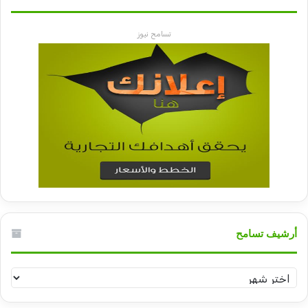
تسامح نيوز
أرشيف تسامح
أرشيف
تسامح