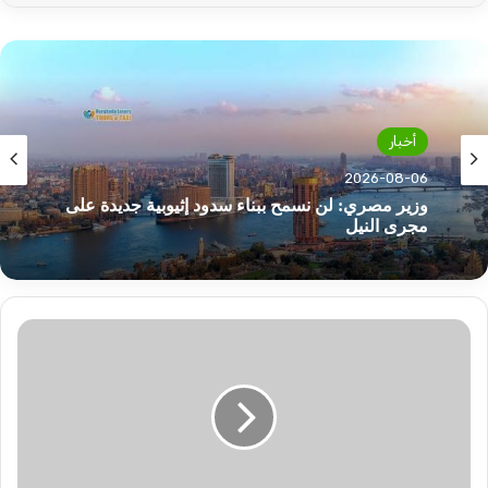
أخبار
2026-08-06
أخبار
وزير مصري: لن نسمح ببناء سدود إثيوبية جديدة على
2026-08-06
مجرى النيل
الهلال
يبدأ
تفاصيل ما حدث بالحدود السودانية الإثيوبية ومخاوف
تحضيراته
من تجدد القتال !
اليوم