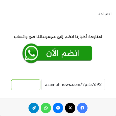
الانتباهة
نسخ الرابط
فيسبوك
‫X
ماسنجر
واتساب
تيلقرام