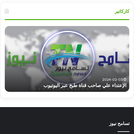
كاركاتير
قوات
الدعم
السريع
قطاع
ولاية
شرق
دارفور
تؤمن
2022-12-08
قوات الدعم السريع 
موسم
احب قناة طبخ عبر اليوتيوب
الحصاد
الحصاد
تسامح نيوز