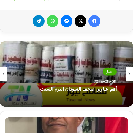
فيسبوك
‫X
ماسنجر
واتساب
تيلقرام
أخبار
أخبار
2026-08-07
2026-08-08
في أخطر تصريح.. عم حميدتي يعترف بإرتكاب جرائم
أهم عناوين صحف السودان اليوم السبت
خطيرة!
تدخل
القوات
المسلحة