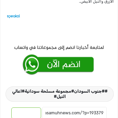
الأزرق والنيل الأبيض..
#جنوب السودان#مجموعة مسلحة سودانية#اعالي
النيل#
نسخ الرابط