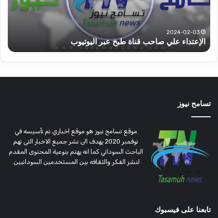
شرق
م
دارفور
ال
تؤمن
(
2022-12-08
قوات الدعم السريع قطاع ولاية شرق دارفور تؤمن موسم
موسم
وت
الحصاد
الحصاد
مر
تسامح نيوز
موقع تسامح نيوز هو موقع اخباري تم تأسيسه في
نوفمبر 2020 يهدف الى نشر جميع الاخبار التى تهم
الباحث السوداني كما انه يهتم بنوعية المحتوى المقدم
لنشر الفكر والثقافه بين المستخدمين السودانيين.
تابعنا على فيسبوك