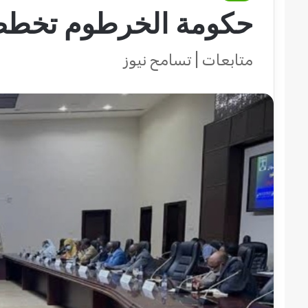
حكومة الخرطوم تخطط 
متابعات | تسامح نيوز