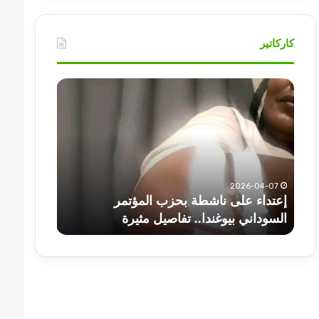
كاركاتير
إعتداء
أهم
على
عناوين
ناشطة
أخبار
بحزب
السودان
المؤتمر
اليوم
السوداني
الثلاثاء
بيوغندا..
2026-04-07
تفاصيل
إعتداء على ناشطة بحزب المؤتمر
مثيرة
2025-07-01
السوداني بيوغندا.. تفاصيل مثيرة
أهم عناوين أخ