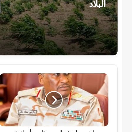
البلاد
يا
خبر
..
طرد
عبد
الرحيم
دقلو
من
أم
دافوق