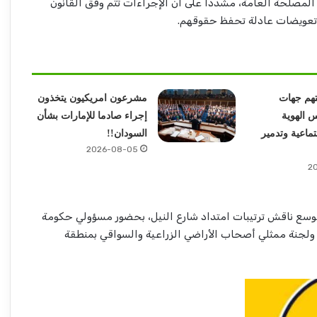
المصلحة العامة، مشددًا على أن الإجراءات تتم وفق القانون
 تعويضات عادلة تحفظ حقوقهم.
تهم جهات
مشرعون امريكيون يتخذون
 الهوية
إجراء صادما للإمارات بشأن
جتماعية وتدمير
السودان!!
2026-08-05
2
 موسع ناقش ترتيبات امتداد شارع النيل، بحضور مسؤولي حكومة
ي ولجنة ممثلي أصحاب الأراضي الزراعية والسواقي بمنطقة