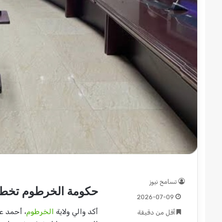
قوات
الدعم
السريع
قطاع
ولاية
شرق
دارفور
2022-12-08
تؤمن
قوات الدعم السريع قطاع 
موسم
دارفور تؤمن موسم الحصاد
الحصاد
تسامح نيوز
حكومة الخرطوم تخطط
2026-07-09
أكد والي ولاية
الخرطوم
، أحمد ع
أقل من دقيقة