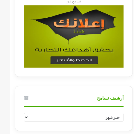
تسامح نيوز
أرشيف تسامح
أرشيف
تسامح