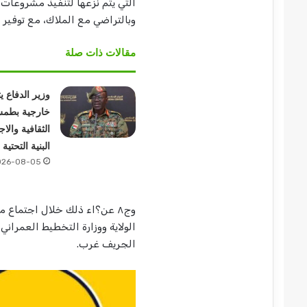
التي يتم نزعها لتنفيذ مشروعات 
وبالتراضي مع الملاك، مع توفير
مقالات ذات صلة
وزير الدفاع ي
خارجية بطمس
الثقافية والا
البنية التحتية
026-08-05
وج٨ عن؟اء ذلك خلال اجتماع
الولاية ووزارة التخطيط العمران
الجريف غرب.