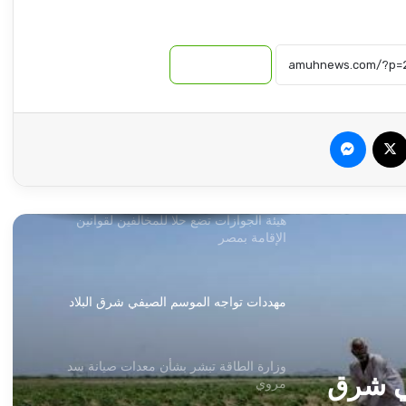
الحدودية
نسخ الرابط
الطيران يدمر رتلا عسكريا قادما من ليبيا
سبوك
‫X
ماسنجر
مصادرة عربات لصالح حكومة السودان.. إليك
التفاصيل
هيئة الجوازات تضع حلا للمخالفين لقوانين
الإقامة بمصر
مهددات تواجه الموسم الصيفي شرق البلاد
وزارة الطاقة تبشر بشأن معدات صيانة سد
ي شرق
مروي