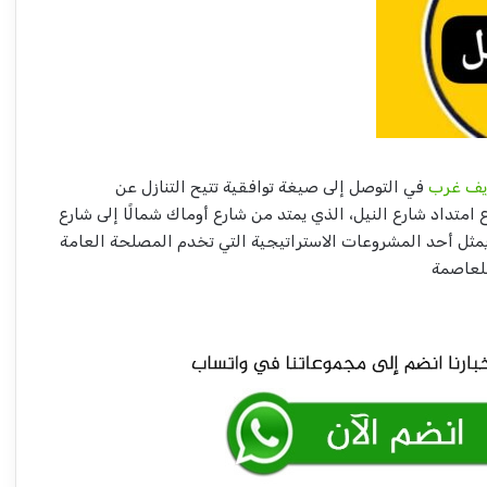
يف غرب
في التوصل إلى صيغة توافقية تتيح التنازل عن
امتداد شارع النيل، الذي يمتد من شارع أوماك شمالًا إلى شارع
 يمثل أحد المشروعات الاستراتيجية التي تخدم المصلحة العامة
للعاصمة
تحذير هام لسكان العبيدية والباوقة
مصر للطيران” تستأنف رحلاتها إلى بورتسودان
وسلطات المطار تؤكد التعافي
الحكومة تتخذ خطوات جديدة تجاه تجارة المعابر