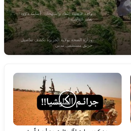
واجه عاصفة إنتقاد وإستهجان.. أسامه داؤود
يغادر للقاهرة!!
وزارة الصحة بولاية الجزيرة تكشف تفاصيل
حريق مستشفى مدني
تحذير هام لسكان العبيدية والباوقة
حدث
كيدي..مليشيا
مصر للطيران” تستأنف رحلاتها إلى بورتسودان
آل
وسلطات المطار تؤكد التعافي
دقلو
تحدث
أضراراً
بمقر
الحكومة تتخذ خطوات جديدة تجاه تجارة المعابر
الأمن
الحدودية
الوطني
بجوبا