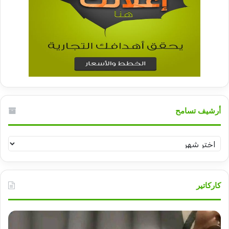
أرشيف تسامح
أرشيف
تسامح
كاركاتير
إعتداء
أهم
على
عنا