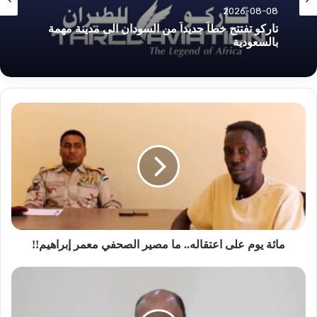
2026-08-08
تاركو تفتتح خطاً جديداً من السودان الى مدينة مهمة
بالسعودية
مائة
يوم
على
اعتقاله..
ما
مصير
الصحفي
معمر
إبراهيم!!
مائة يوم على اعتقاله.. ما مصير الصحفي معمر إبراهيم!!
وزير
الخارجية
يغادر