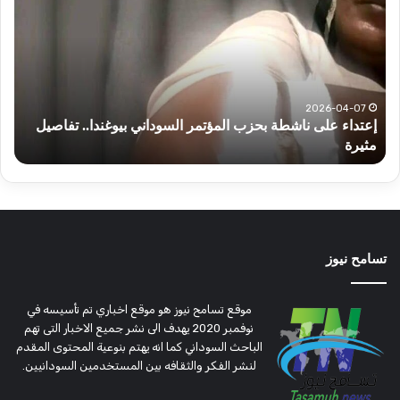
ناشطة
أخبا
بحزب
الس
المؤتمر
اليو
السوداني
الثل
بيوغندا..
تفاصيل
2026-04-07
إعتداء على ناشطة بحزب المؤتمر السوداني بيوغندا.. تفاصيل
مثيرة
مثيرة
أ
تسامح نيوز
موقع تسامح نيوز هو موقع اخباري تم تأسيسه في
نوفمبر 2020 يهدف الى نشر جميع الاخبار التى تهم
الباحث السوداني كما انه يهتم بنوعية المحتوى المقدم
لنشر الفكر والثقافه بين المستخدمين السودانيين.