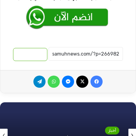
نسخ الرابط
فيسبوك
‫X
ماسنجر
واتساب
تيلقرام
أخبار