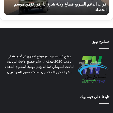
قوات الدعم السريع قطاع ولاية شرق دارفور تؤمن موسم
ع
موسم
وتغ
الحصاد
و
الحصاد
مرتق
تسامح نيوز
موقع تسامح نيوز هو موقع اخباري تم تأسيسه في
نوفمبر 2020 يهدف الى نشر جميع الاخبار التى تهم
الباحث السوداني كما انه يهتم بنوعية المحتوى المقدم
لنشر الفكر والثقافه بين المستخدمين السودانيين.
تابعنا على فيسبوك