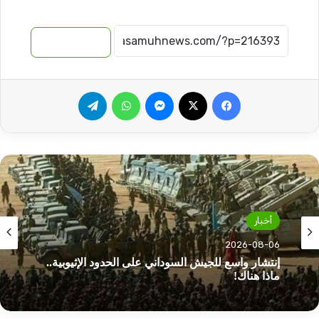
نسخ الرابط
فيسبوك
‫X
ماسنجر
واتساب
تيلقرام
أخبار
2026-08-06
إنتشار واسع للجيش السوداني على الحدود الإثيوبية..
ماذا هناك!