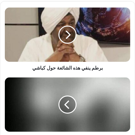
برطم
ينفي
هذه
الشائعة
حول
كباشي
برطم ينفي هذه الشائعة حول كباشي
وفاة
لاعب
شهير
في
حادث
مروع