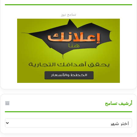
تسامح نيوز
أرشيف تسامح
أرشيف
تسامح