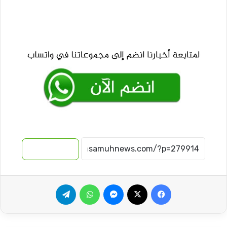
نسخ الرابط
فيسبوك
‫X
ماسنجر
واتساب
تيلقرام