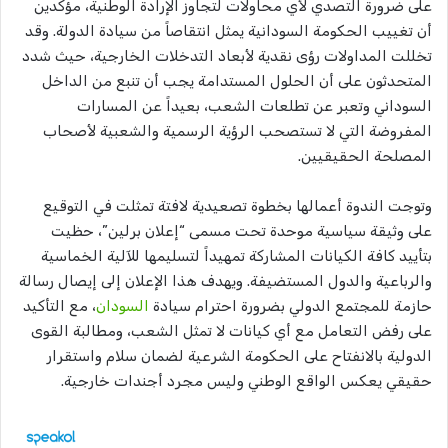
على ضرورة التصدي لأي محاولات لتجاوز الإرادة الوطنية، مؤكدين
أن تغييب الحكومة السودانية يمثل انتقاصاً من سيادة الدولة. وقد
تخللت المداولات رؤى نقدية لأبعاد التدخلات الخارجية، حيث شدد
المتحدثون على أن الحلول المستدامة يجب أن تنبع من الداخل
السوداني وتعبر عن تطلعات الشعب، بعيداً عن المسارات
المفروضة التي لا تستصحب الرؤية الرسمية والشعبية لأصحاب
المصلحة الحقيقيين.
​وتوجت الندوة أعمالها بخطوة تصعيدية لافتة تمثلت في التوقيع
على وثيقة سياسية موحدة تحت مسمى “إعلان برلين”، حظيت
بتأييد كافة الكيانات المشاركة تمهيداً لتسليمها للآلية الخماسية
والرباعية والدول المستضيفة. ويهدف هذا الإعلان إلى إيصال رسالة
حازمة للمجتمع الدولي بضرورة احترام سيادة
السودان
، مع التأكيد
على رفض التعامل مع أي كيانات لا تمثل الشعب، ومطالبة القوى
الدولية بالانفتاح على الحكومة الشرعية لضمان سلام واستقرار
حقيقي يعكس الواقع الوطني وليس مجرد أجندات خارجية.