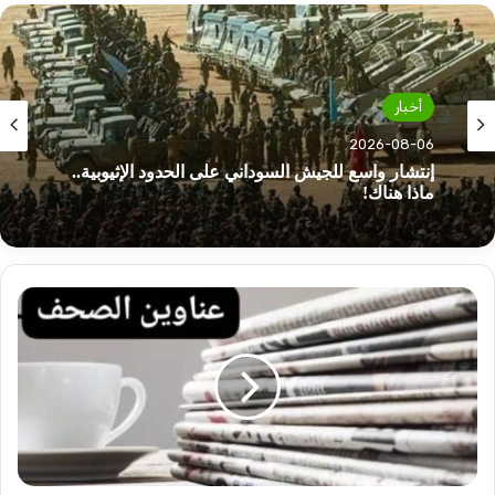
أخبار
2026-08-06
إنتشار واسع للجيش السوداني على الحدود الإثيوبية..
ماذا هناك!
أهم
عناوين
أخبار
السودان
اليوم
الخميس