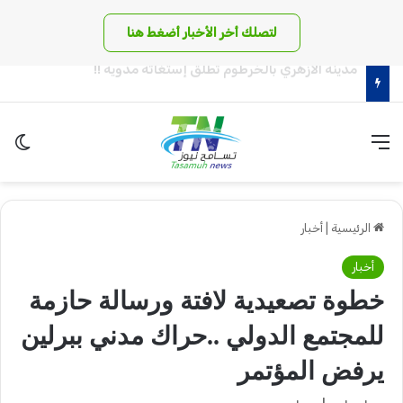
لتصلك أخر الأخبار أضغط هنا
مدرعات ذات قيمة عسكرية عالية يستلمها الجيش السوداني!
القائمة
الو
الرئيسية
|
أخبار
أخبار
خطوة تصعيدية لافتة ورسالة حازمة
للمجتمع الدولي ..حراك مدني ببرلين
يرفض المؤتمر