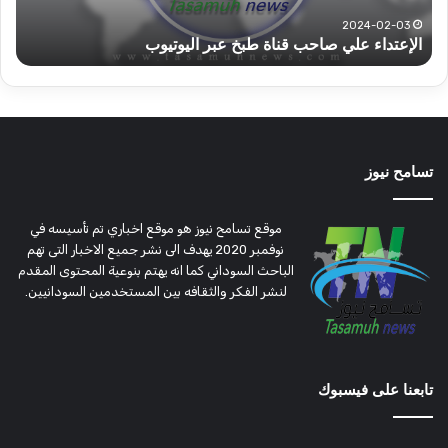
تؤمن
(تح
2022-12-08
قوات الدعم السريع قطاع ولاية شرق دارفور تؤمن موسم
ع
موسم
وتغ
الحصاد
و
الحصاد
مرت
تسامح نيوز
موقع تسامح نيوز هو موقع اخباري تم تأسيسه في
نوفمبر 2020 يهدف الى نشر جميع الاخبار التى تهم
الباحث السوداني كما انه يهتم بنوعية المحتوى المقدم
لنشر الفكر والثقافه بين المستخدمين السودانيين.
تابعنا على فيسبوك