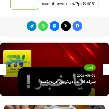
نسخ الرابط
فيسبوك
‫X
ماسنجر
واتساب
تيلقرام
أخبار
أخبار
2026-08-06
2026-08-06
ترتيبات جديدة بالعودة الطوعية ودول تساهم في
البرنامج
سرقة 30 ألف دولار من عربة بكسلا
هل