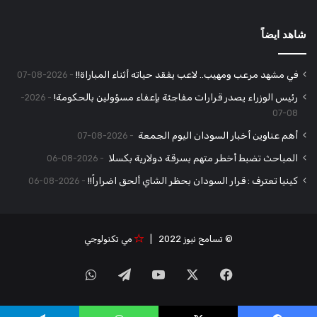
شاهد ايضاً
في مشهد مرعب ومهيب.. لاعب يفقد حياته أثناء المباراة!!
2026-08-07
رئيس الوزراء يصدر قرارات مفاجئة بإعفاء مسؤولين بالحكومة!
2026-
08-07
أهم عناوين أخبار السودان اليوم الجمعة
2026-08-07
المباحث تضبط أخطر متهم بسرقة دولارية بكسلا
2026-08-06
كينيا تعترف : قرار السودان بحظر الشاي ألحق اضراراً!!
2026-08-06
© تسامح نيوز 2022 |
مي تكنولوجي
‫X
فيسبوك
‫YouTube
تيلقرام
واتساب