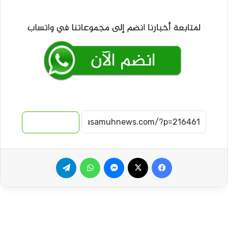
نسخ الرابط
فيسبوك
‫X
ماسنجر
واتساب
تيلقرام