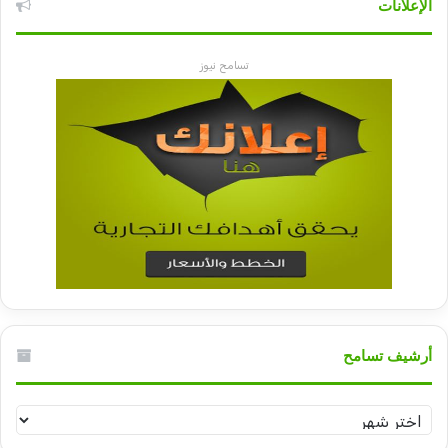
الإعلانات
تسامح نيوز
أرشيف تسامح
أرشيف
تسامح