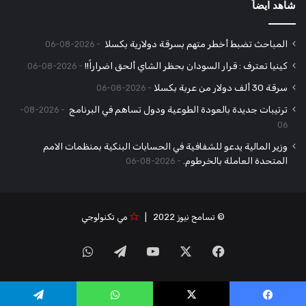
شاهد ايضاً
المباحث تضبط أخطر متهم بسرقة دولارية بكسلا
2026-08-06
كينيا تعترف : قرار السودان بحظر الشاي ألحق اضراراً!!
2026-08-06
سرقة 30 ألف دولار من عربة بكسلا
2026-08-06
ترتيبات جديدة بالعودة الطوعية ودول تساهم في البرنامج
2026-08-
06
وزير المالية يدعو للشفافية في الحسابات البنكية بمنظمات الامم
المتحدة العاملة بالخرطوم.
2026-08-06
© تسامح نيوز 2022 |
مي تكنولوجي
‫X
فيسبوك
‫YouTube
تيلقرام
واتساب