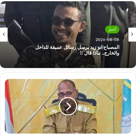
أخبار
أخبار
2026-08-08
2026-08-08
ناد مصري يكسب خدمات نجم منتخب السودان
المصباح ابو زيد يرسل رسائل عميقة للداخل
قرارات
والخارج.. ماذا قال !!
صارمة
لتنظيم
هذا
السوق
بالخرطوم