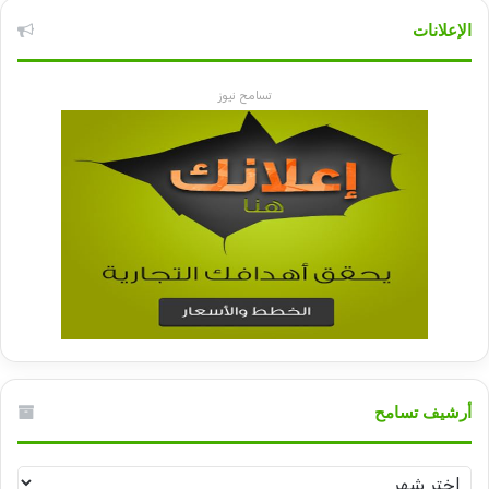
الإعلانات
تسامح نيوز
أرشيف تسامح
أرشيف