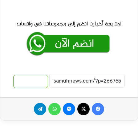
نسخ الرابط
فيسبوك
‫X
ماسنجر
واتساب
تيلقرام