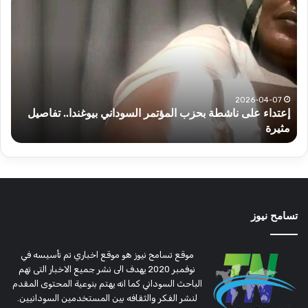
على
عنا
ناشطة
أخبا
بحزب
الس
المؤتمر
اليو
السوداني
الثل
بيوغندا..
تفاصيل
2026-04-07
إعتداء على ناشطة بحزب المؤتمر السوداني بيوغندا.. تفاصيل
مثيرة
مثيرة
أ
تسامح نيوز
موقع تسامح نيوز هو موقع اخباري تم تأسيسه في
نوفمبر 2020 يهدف الى نشر جميع الاخبار التى تهم
الباحث السوداني كما انه يهتم بنوعية المحتوى المقدم
لنشر الفكر والثقافه بين المستخدمين السودانيين.