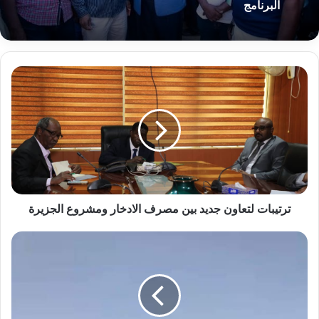
البرنامج
ترتيبات
لتعاون
جديد
بين
مصرف
الادخار
ومشروع
الجزيرة
ترتيبات لتعاون جديد بين مصرف الادخار ومشروع الجزيرة
وردنا
الآن..عمال
السكة
حديد
يترسون
كوبري