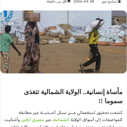
تسامح نيوز
2026-04-28
أقل من دقيقة
مأساة إنسانية.. الولاية الشمالية تتغذى
سموما !!
كشفت تحقيق استقصائي عــن تسلل أغــذيــة غير مطابقة
للمواصفات إلى أسواق الولاية
الشمالية
، عبر
معبري أرقين
وأشكيت
ومسارات تهريب تمتد من دول مجاورة، وسط تباين بين الإجراءات