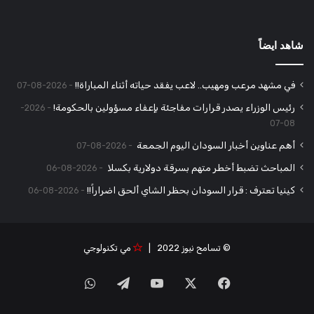
شاهد ايضاً
في مشهد مرعب ومهيب.. لاعب يفقد حياته أثناء المباراة!!
2026-08-07
رئيس الوزراء يصدر قرارات مفاجئة بإعفاء مسؤولين بالحكومة!
2026-
08-07
أهم عناوين أخبار السودان اليوم الجمعة
2026-08-07
المباحث تضبط أخطر متهم بسرقة دولارية بكسلا
2026-08-06
كينيا تعترف : قرار السودان بحظر الشاي ألحق اضراراً!!
2026-08-06
© تسامح نيوز 2022 |
مي تكنولوجي
‫X
فيسبوك
‫YouTube
تيلقرام
واتساب