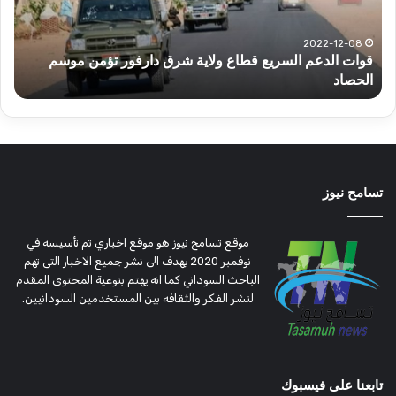
شرق
مشا
دارفور
الكه
تؤمن
(تح
2022-12-08
قوات الدعم السريع قطاع ولاية شرق دارفور تؤمن موسم
ع
موسم
وتغ
الحصاد
و
الحصاد
مرتق
تسامح نيوز
موقع تسامح نيوز هو موقع اخباري تم تأسيسه في
نوفمبر 2020 يهدف الى نشر جميع الاخبار التى تهم
الباحث السوداني كما انه يهتم بنوعية المحتوى المقدم
لنشر الفكر والثقافه بين المستخدمين السودانيين.
تابعنا على فيسبوك