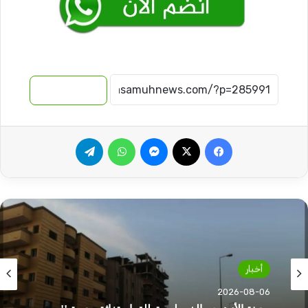
نسخ الرابط
فيسبوك
‫X
ماسنجر
واتساب
تيلقرام
أخبار
2026-08-06