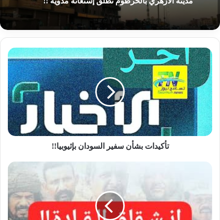
مدينة الأزهري بالخرطوم تطلق إستغاثة مدوية !!
تأكيدات
بشأن
سفير
السودان
بإثيوبيا!!
تأكيدات بشأن سفير السودان بإثيوبيا!!
أبرز
القيادات
الأهلية
بغرب
دارفور
ينشق