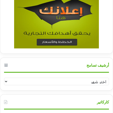
أرشيف تسامح
أرشيف
تسامح
كاركاتير