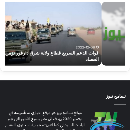
قوات
عبد
الدعم
الم
السريع
عبد
قطاع
الح
ولاية
يكت
شرق
مشا
دارفور
الكه
تؤمن
(تح
2022-12-08
قوات الدعم السريع قطاع ولاية شرق دارفور تؤمن موسم
ع
موسم
وتغ
الحصاد
و
الحصاد
مرتق
تسامح نيوز
موقع تسامح نيوز هو موقع اخباري تم تأسيسه في
نوفمبر 2020 يهدف الى نشر جميع الاخبار التى تهم
الباحث السوداني كما انه يهتم بنوعية المحتوى المقدم