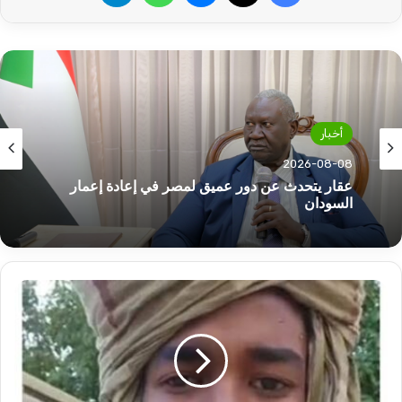
أخبار
2026-08-08
عقار يتحدث عن دور عميق لمصر في إعادة إعمار
السودان
اعتداء
خطير
على
الميلشي
جوج
و
ماجوج