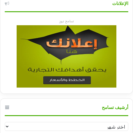
الإعلانات
تسامح نيوز
أرشيف تسامح
أرشيف
تسامح