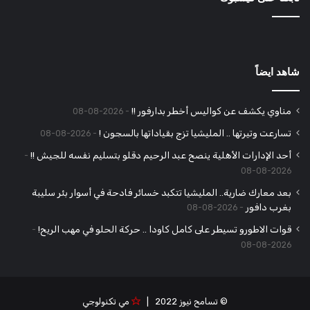
شاهد ايضاً
مناوي يكشف عن كواليس أخطر بدارفور !!
2026-08-08
تسارعت وتيرتها .. المليشيا تزج بقياداتها بالسجون !
2026-08-08
أحد الإدارات الأهلية ينصح عبد الرحيم دقلو بتسليم نفسه للجيش !!
2026-08-08
بعد معارك ضارية.. المليشيا تتكبد خسائر فادحة في أسوار بئر سليبة
بغرب دافور
2026-08-08
قوات الاطورو تسيطر على كامل كاودا .. حركة الحلو في مهب الريح!
2026-08-08
© تسامح نيوز 2022 |
مي تكنولوجي