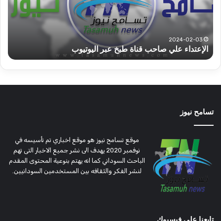
شرق
مشا
دارفور
الكه
تؤمن
(تح
2022-12-08
قوات الدعم السريع قطاع ولاية شرق دارفور تؤمن موسم
ع
موسم
وتغ
الحصاد
و
الحصاد
مرتق
تسامح نيوز
موقع تسامح نيوز هو موقع اخباري تم تأسيسه في
نوفمبر 2020 يهدف الى نشر جميع الاخبار التى تهم
الباحث السوداني كما انه يهتم بنوعية المحتوى المقدم
لنشر الفكر والثقافه بين المستخدمين السودانيين.
تابعنا على فيسبوك