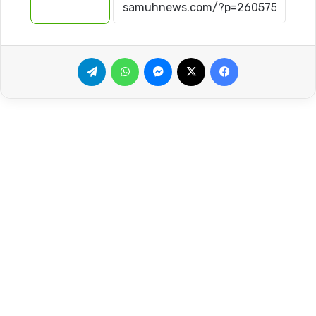
نسخ الرابط
فيسبوك
‫X
ماسنجر
واتساب
تيلقرام