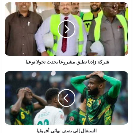
شركة
المصباح ابو زيد يرسل رسائل عميقة للداخل
زادنا
والخارج.. ماذا قال !!
تطلق
مشروعا
يحدث
تحولا
نوعيا
شركة زادنا تطلق مشروعا يحدث تحولا نوعيا
السنغال
إلى
نصف
نهائي
أفريقيا
السنغال إلى نصف نهائي أفريقيا