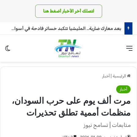
لتصلك أخر الأخبار أضغط هنا
بعد معارك ضارية.. المليشيا تتكبد خسائر فادحة في أسوار بئر سليبة بغرب دافور
القائمة
الو
الرئيسية
|
أخبار
أخبار
مرت ألف يوم على حرب السودان،
منظمات أممية تطلق تحذيرات
متابعات | تسامح نيوز