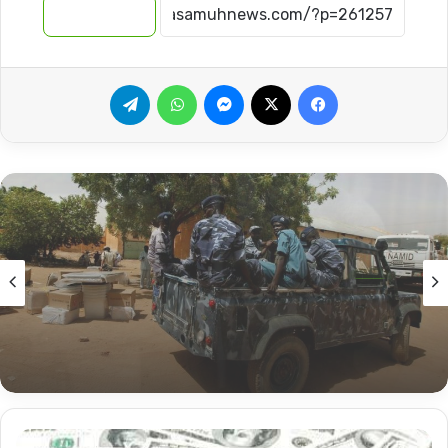
نسخ الرابط
فيسبوك
‫X
ماسنجر
واتساب
تيلقرام
أخبار
2026-08-06
مداهمات أمنية بجنوب الخرطوم تسقط عصابات
النهب المسلح !
السودان..