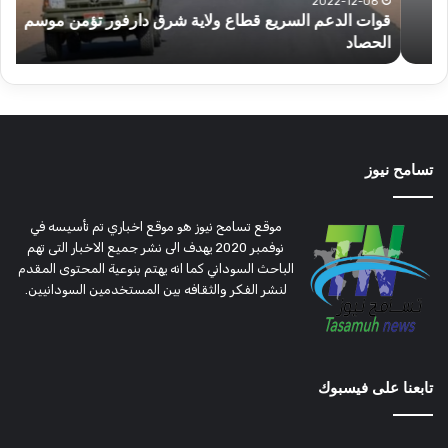
تؤمن
(تح
2022-12-08
قوات الدعم السريع قطاع ولاية شرق دارفور تؤمن موسم
ع
موسم
وتغ
الحصاد
و
الحصاد
مرتق
تسامح نيوز
موقع تسامح نيوز هو موقع اخباري تم تأسيسه في
نوفمبر 2020 يهدف الى نشر جميع الاخبار التى تهم
الباحث السوداني كما انه يهتم بنوعية المحتوى المقدم
لنشر الفكر والثقافه بين المستخدمين السودانيين.
تابعنا على فيسبوك