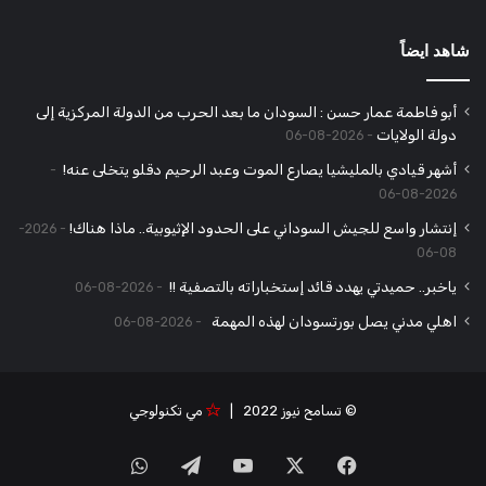
شاهد ايضاً
أبو فاطمة عمار حسن : السودان ما بعد الحرب من الدولة المركزية إلى
دولة الولايات
2026-08-06
أشهر قيادي بالمليشيا يصارع الموت وعبد الرحيم دقلو يتخلى عنه!
2026-08-06
إنتشار واسع للجيش السوداني على الحدود الإثيوبية.. ماذا هناك!
2026-
08-06
ياخبر.. حميدتي يهدد قائد إستخباراته بالتصفية !!
2026-08-06
اهلي مدني يصل بورتسودان لهذه المهمة
2026-08-06
© تسامح نيوز 2022 |
مي تكنولوجي
‫X
فيسبوك
‫YouTube
تيلقرام
واتساب