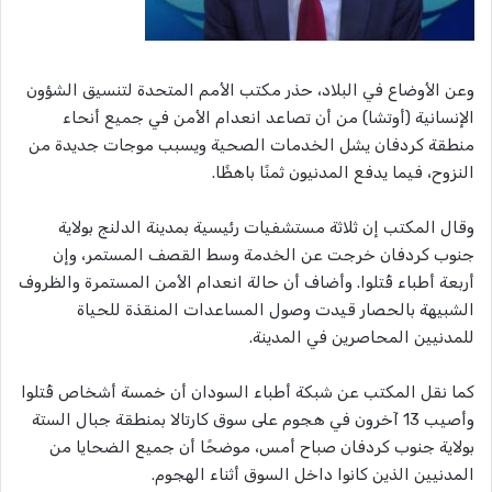
وعن الأوضاع في البلاد، حذر مكتب الأمم المتحدة لتنسيق الشؤون
الإنسانية (أوتشا) من أن تصاعد انعدام الأمن في جميع أنحاء
منطقة كردفان يشل الخدمات الصحية ويسبب موجات جديدة من
النزوح، فيما يدفع المدنيون ثمنًا باهظًا.
وقال المكتب إن ثلاثة مستشفيات رئيسية بمدينة الدلنج بولاية
جنوب كردفان خرجت عن الخدمة وسط القصف المستمر، وإن
أربعة أطباء قُتلوا. وأضاف أن حالة انعدام الأمن المستمرة والظروف
الشبيهة بالحصار قيدت وصول المساعدات المنقذة للحياة
للمدنيين المحاصرين في المدينة.
كما نقل المكتب عن شبكة أطباء السودان أن خمسة أشخاص قُتلوا
وأصيب 13 آخرون في هجوم على سوق كارتالا بمنطقة جبال الستة
بولاية جنوب كردفان صباح أمس، موضحًا أن جميع الضحايا من
المدنيين الذين كانوا داخل السوق أثناء الهجوم.