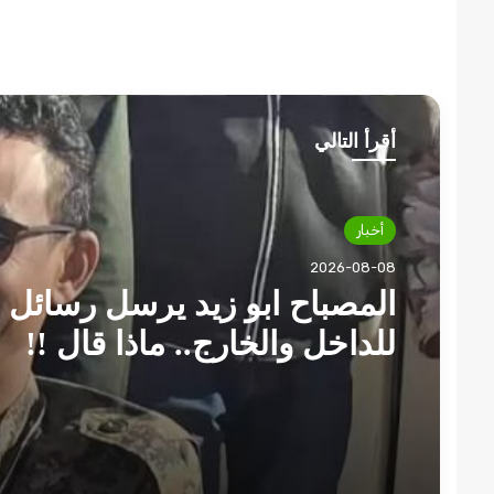
أقرأ التالي
أخبار
2026-08-08
المصباح ابو زيد يرسل رسائل 
للداخل والخارج.. ماذا قال !!