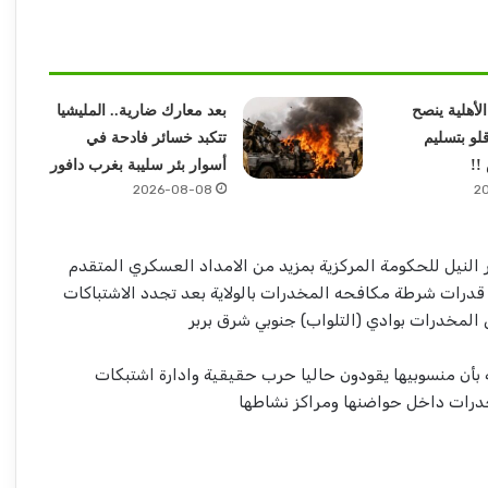
الأهلية ينصح
بعد معارك ضارية.. المليشيا
لو بتسليم
تتكبد خسائر فادحة في
!!
أسوار بئر سليبة بغرب دافور
2026-08-08
2
نيل للحكومة المركزية بمزيد من الامداد العسكري المتقدم
 قدرات شرطة مكافحه المخدرات بالولاية بعد تجدد الاشتباكات
ي المخدرات بوادي (التلواب) جنوبي شرق بربر
أن منسوبيها يقودون حاليا حرب حقيقية وادارة اشتبكات
درات داخل حواضنها ومراكز نشاطها