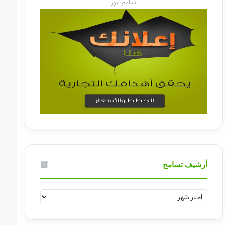
تسامح نيوز
أرشيف تسامح
أرشيف
تسامح