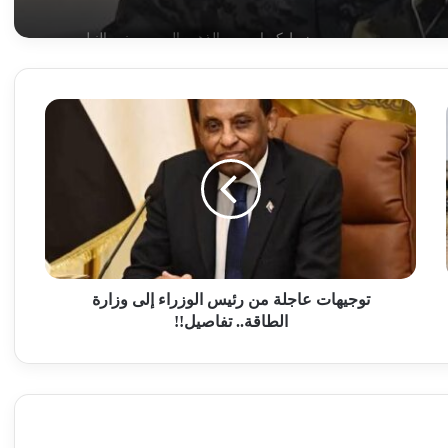
ضبط كميات من الذهب المهرب بنهر النيل
توجيهات
السلاح لن يصنع حصانة وإتفاق جوبا لن ينشئ
دولة موازية!!
عاجلة
من
رئيس
الوزراء
أسباب صادمة لاعتقال المليشيا رئيس إدارتها
إلى
المدنية
وزارة
الطاقة..
تفاصيل!!
الكشف عن تفاهمات بين البرهان وقوى سياسية
توجيهات عاجلة من رئيس الوزراء إلى وزارة
حول حوار شامل بالسودان
الطاقة.. تفاصيل!!
وزير الدولة بالمالية يطلق بشريات !!