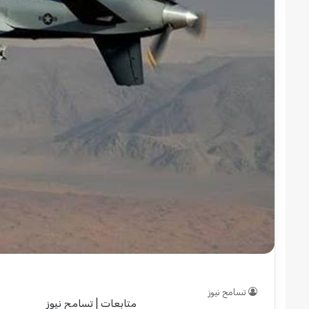
قوات
الدعم
السريع
قطاع
ولاية
شرق
دارفور
2022-12-08
تؤمن
قوات الدعم السريع قطا
موسم
دارفور تؤمن موسم الحص
الحصاد
تسامح نيوز
متابعات | تسامح نيوز