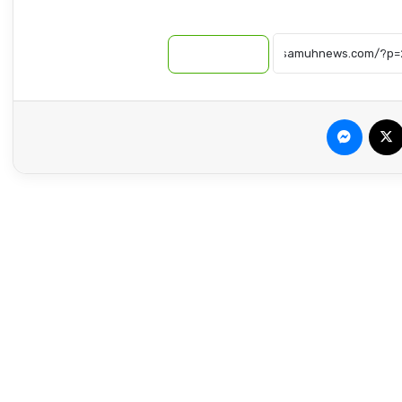
نسخ الرابط
ضبط كميات من الذهب المهرب بنهر النيل
سبوك
‫X
ماسنجر
السلاح لن يصنع حصانة وإتفاق جوبا لن ينشئ
دولة موازية!!
أسباب صادمة لاعتقال المليشيا رئيس إدارتها
المدنية
الكشف عن تفاهمات بين البرهان وقوى سياسية
حول حوار شامل بالسودان