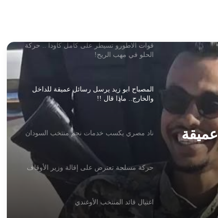
وزير الدولة بالمالية يطلق بشريات !!
قوات الاطورو تسيطر على كامل كاودا .. حركة
الحلو في مهب الريح!
المصباح ابو زيد يرسل رسائل عميقة للداخل
والخارج.. ماذا قال !!
عميقة
ناد مصري يكسب خدمات نجم منتخب السودان
حركة مسلحة تعترض على إقالة وزير الأوقاف
اغتيال قائد المنتخب الأوغندي