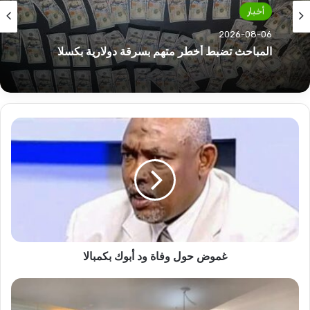
أخبار
2026-08-06
المباحث تضبط أخطر متهم بسرقة دولارية بكسلا
غموض
حول
وفاة
ود
أبوك
بكمبالا
غموض حول وفاة ود أبوك بكمبالا
الجالية
السودانية