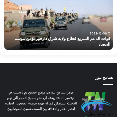
الدعم
الم
السريع
عبد
قطاع
الح
ولاية
يكت
شرق
مشا
دارفور
الكه
تؤمن
(تح
2022-12-08
قوات الدعم السريع قطاع ولاية شرق دارفور تؤمن موسم
ع
موسم
وتغ
الحصاد
و
الحصاد
مرتق
تسامح نيوز
موقع تسامح نيوز هو موقع اخباري تم تأسيسه في
نوفمبر 2020 يهدف الى نشر جميع الاخبار التى تهم
الباحث السوداني كما انه يهتم بنوعية المحتوى المقدم
لنشر الفكر والثقافه بين المستخدمين السودانيين.