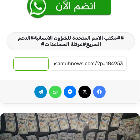
#مكتب الامم المتحدة للشؤون الانسانية#الدعم
السريع#عرقلة المساعدات#
نسخ الرابط
فيسبوك
‫X
ماسنجر
واتساب
تيلقرام