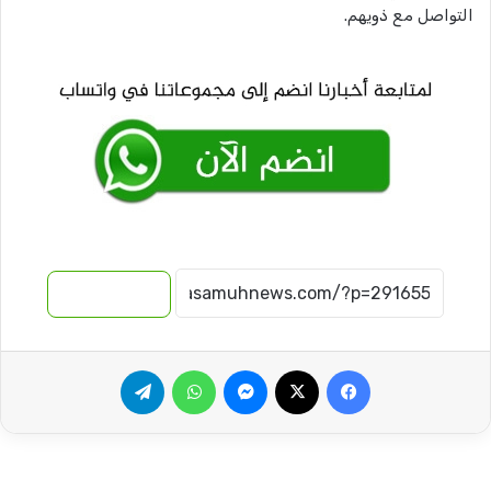
التواصل مع ذويهم.
نسخ الرابط
فيسبوك
‫X
ماسنجر
واتساب
تيلقرام