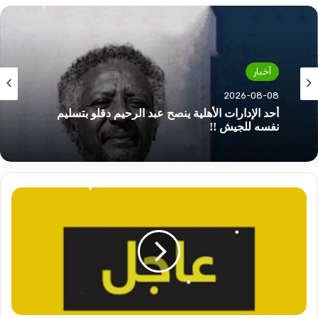
أخبار
2026-08-08
أحد الإدارات الأهلية ينصح عبد الرحيم دقلو بتسليم
نفسه للجيش !!
عاجل..القيادة
العامة
للقوات
تصدر
بيان!!