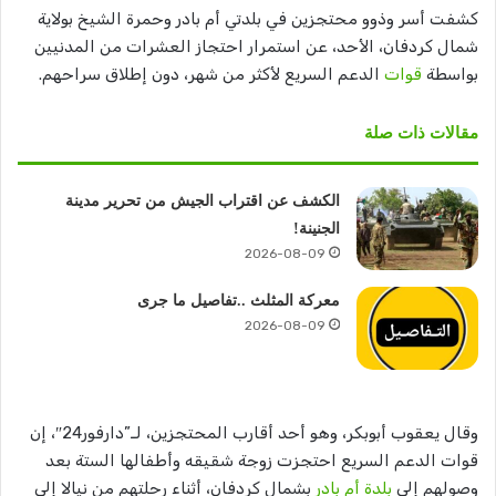
كشفت أسر وذوو محتجزين في بلدتي أم بادر وحمرة الشيخ بولاية
شمال كردفان، الأحد، عن استمرار احتجاز العشرات من المدنيين
بواسطة
قوات
الدعم السريع لأكثر من شهر، دون إطلاق سراحهم.
مقالات ذات صلة
الكشف عن اقتراب الجيش من تحرير مدينة
الجنينة!
2026-08-09
معركة المثلث ..تفاصيل ما جرى
2026-08-09
وقال يعقوب أبوبكر، وهو أحد أقارب المحتجزين، لـ”دارفور24″، إن
قوات الدعم السريع احتجزت زوجة شقيقه وأطفالها الستة بعد
وصولهم إلى
بلدة أم بادر
بشمال كردفان، أثناء رحلتهم من نيالا إلى