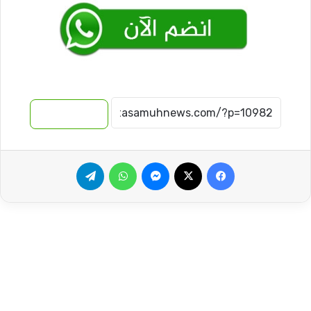
نسخ الرابط
فيسبوك
‫X
ماسنجر
واتساب
تيلقرام