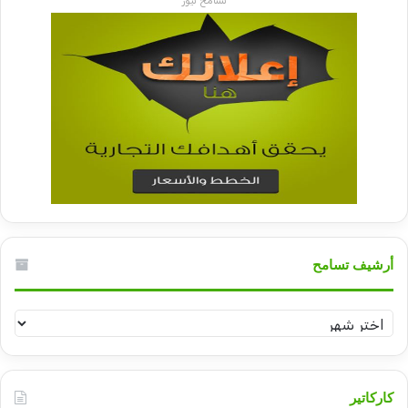
تسامح نيوز
أرشيف تسامح
أرشيف
تسامح
كاركاتير