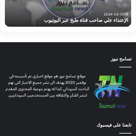
دارفور
الكه
تؤمن
(تح
2022-12-08
قوات الدعم السريع قطاع ولاية شرق دارفور تؤمن موسم
ع
موسم
وتغ
الحصاد
و
الحصاد
مرتق
تسامح نيوز
موقع تسامح نيوز هو موقع اخباري تم تأسيسه في
نوفمبر 2020 يهدف الى نشر جميع الاخبار التى تهم
الباحث السوداني كما انه يهتم بنوعية المحتوى المقدم
لنشر الفكر والثقافه بين المستخدمين السودانيين.
تابعنا على فيسبوك