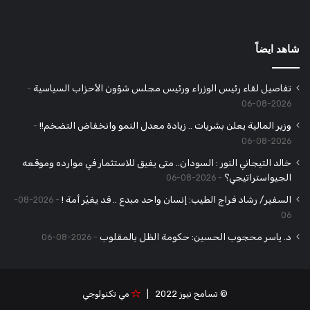
شاهد ايضاً
تفاصيل لقاء رئيس الوزراء ورئيس مجلس شؤون الأحزاب السياسية
2026-08-06
وزير المالية يعلن بشريات .. زيادة معدل النمو وانخفاض التضخم!!
2026-08-06
خالد التيجاني النور : السودان.. متى يفيق للاستثمار في موارده وموقعه
الجيواستراتيجي؟
2026-08-06
السفير/ رشاد فراج الطيب: إنسان واحد مبدع .. قد يغيّر أمة !
2026-08-
06
د. ياسر محجوب الحسين: حكومة الظل بالمقلوب
2026-08-06
© تسامح نيوز 2022 |
مي تكنولوجي