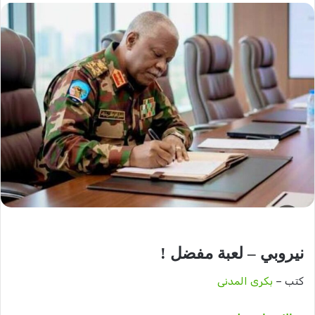
نيروبي – لعبة مفضل !
كتب –
بكرى المدنى