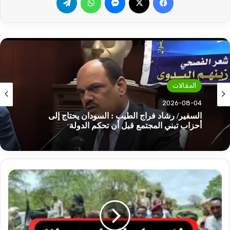
المقالات
المقالات
2026-08-04
2026-08-04
أول خرق لمبادئ الحوار السوداني.. هل أضاع البرهان
الفرص الثمينة!!
تقارير
السفير/ رشاد فراج الطيب : السودان يحتاج إلى
تؤكد..
أحزاب تبني المجتمع قبل أن تحكم الدولة
إشتباكات
..
إنسحابات..
إعتقالات