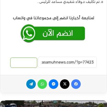
٥. تم تكليف د.وفاء شقيدي مساعد للرئيس .
نسخ الرابط
فيسبوك
‫X
ماسنجر
واتساب
تيلقرام