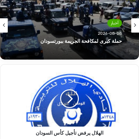
أخبار
أخبار
2026-08-08
العثور على جثث متيبسة في طريق “الفاشر
2026-08-08
الهلال
يرفض
حملة كبرى لمكافحة الجريمة ببورتسودان
تأجيل
كأس
السودان
الهلال يرفض تأجيل كأس السودان