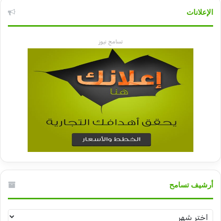
الإعلانات
تسامح نيوز
أرشيف تسامح
أرشيف