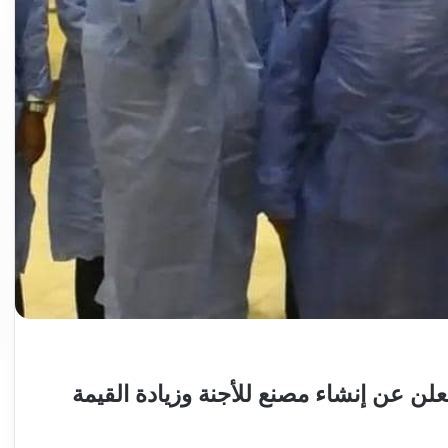
إعتداء
على
ناشطة
بحزب
المؤتمر
السوداني
بيوغندا..
2026-04-07
تفاصيل
يد يكتب: مشاكل
إعتداء على ناشطة بحزب المؤتمر
مثيرة
وتغييرات) مرتقبة..
السوداني بيوغندا.. تفاصيل مثيرة
 يعلن عن إنشاء مصنع للأجنة وزيادة القيمة