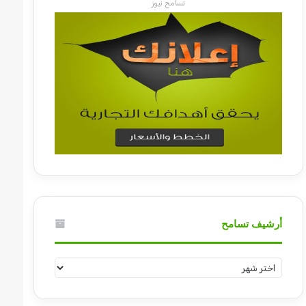
تسامح نيوز
أرشيف تسامح
أرشيف
تسامح