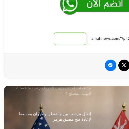
هيئة الجوازات تضع حلا للمخالفين لقوانين
الإقامة بمصر
نسخ الرابط
مهددات تواجه الموسم الصيفي شرق البلاد
سبوك
‫X
ماسنجر
مداهمات أمنية بجنوب الخرطوم تسقط عصابات
النهب المسلح !
إتفاق مرتقب بين واشنطن وطهران ومسقط
لإعادة فتح مضيق هرمز
لهذا السبب (..) لم ينل بروف حميدة التكريم
المستحق !!