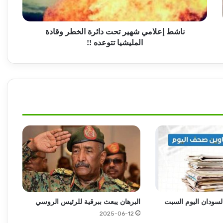
المليشيا
هيئة الجوازات تضع حلا للمخالفين لقوانين
تتوعده
الإقامة بمصر
!!
ناشط إعلامي شهير تحت دائرة الخطر وقادة
المليشيا تتوعده !!
مهددات تواجه الموسم الصيفي شرق البلاد
مداهمات أمنية بجنوب الخرطوم تسقط عصابات
النهب المسلح !
إتفاق مرتقب بين واشنطن وطهران ومسقط
لإعادة فتح مضيق هرمز
لهذا السبب (..) لم ينل بروف حميدة التكريم
المستحق !!
السودان اليوم السبت
البرهان يبعث ببرقية للرئيس الروسي
2025-06-12