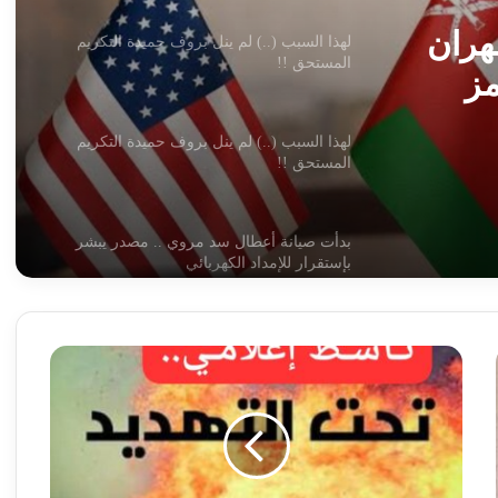
لهذا السبب (..) لم ينل بروف حميدة التكريم
المستحق !!
هران
حميدة
ز
بدأت صيانة أعطال سد مروي .. مصدر يبشر
بإستقرار للإمداد الكهربائي
أهم عناوين أخبار السودان اليوم الخميس
وزير الدفاع يتهم جهات خارجية بطمس الهوية
ناشط
الثقافية والاجتماعية وتدمير البنية التحتية
إعلامي
شهير
تحت
مشرعون امريكيون يتخذون إجراء صادما
دائرة
للإمارات بشأن السودان!!
الخطر
وقادة