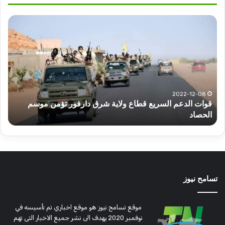
عبد
إعت
الماجد
على
عبد
ناش
الحميد
بحز
يكتب:
المؤ
مشاكل
الس
الكهرباء..
بيوغ
(تحقيقات
تفا
2026-08-03
عبد الماجد عبد الحميد يكتب: مشاكل الكهرباء.. (تحقيقات
إ
وتغييرات)
مثي
وتغييرات) مرتقبة..
م
مرتقبة..
تسامح نيوز
موقع تسامح نيوز هو موقع اخباري تم تأسيسه في
نوفمبر 2020 يهدف الى نشر جميع الاخبار التى تهم