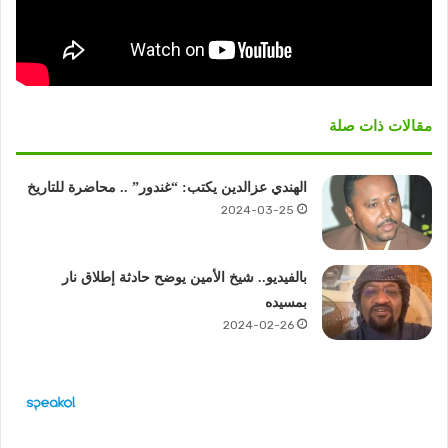
مقالات ذات صلة
الهندي عزالدين يكتب: “غندور” .. محاضرة للتاريخ
2024-03-25
بالفيديو.. شيخ الأمين يوضح حادثة إطلاق نار
بمسيده
2024-02-26