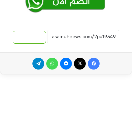
نسخ الرابط
فيسبوك
‫X
ماسنجر
واتساب
تيلقرام