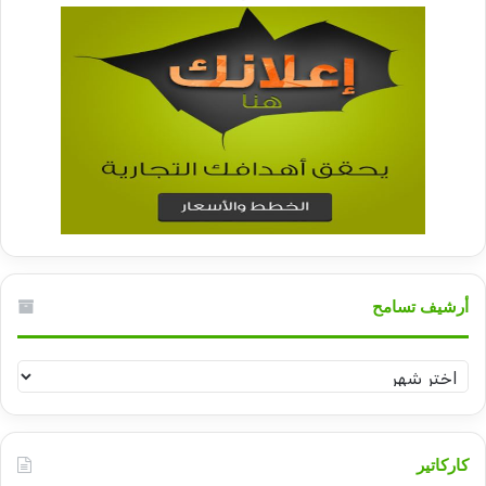
أرشيف تسامح
أرشيف
تسامح
كاركاتير