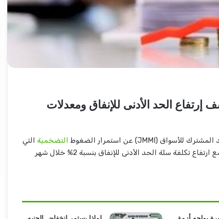
إعتداء
على
ناشطة
بحزب
المؤتمر
إرتفاع الحد الأدنى للإنفاق ومعدلات
السوداني
بيوغندا..
2026-04-07
تفاصيل
د الحميد يكتب: مشاكل
إعتداء على ناشطة بحزب المؤ
اق (JMMI) عن استمرار الضغوط
التضخمية
التي
مثيرة
حقيقات وتغييرات) مرتقبة..
السوداني بيوغندا.. تفاصيل مثي
تواجه المستهلكين السودانيين مع ارتفاع تكلفة سلة الحد الأدنى للإنفاق بنسبة 2% خلال شهر
ة يواجه أزمة
لماذا يستمر انخفاض الجنيه