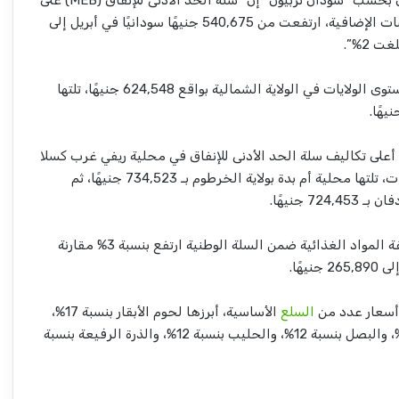
المستوى الوطني، دون المخصصات الإضافية، ارتفعت من 540,675 جنيهًا سودانيًا في أبريل إلى
وسجلت أعلى قيم السلة على مستوى الولايات في الولاية الشمالية بواقع 624,548 جنيهًا، تلتها
لى تكاليف سلة الحد الأدنى للإنفاق في محلية ريفي غرب كسلا
بولاية كسلا بنحو 753,309 جنيهات، تلتها محلية أم بدة بولاية الخرطوم بـ 734,523 جنيهًا، ثم
7 جنيهًا.
وأشار التقرير إلى أن متوسط تكلفة المواد الغذائية ضمن السلة الوطنية ارتفع بنسبة 3% مقارنة
اع أسعار عدد من
السلع
الأساسية، أبرزها لحوم الأبقار بنسبة 17%،
ولحوم الضأن والماعز بنسبة 17%، والبصل بنسبة 12%، والحليب بنسبة 12%، والذرة الرفيعة بنسبة