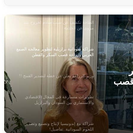
الطاقة تكشف عن سبب صادم لخروج سد
مروي عن الخدمة
شراكة سودانية برازيلية لتطوير معالجة الصمغ
العربي وزراعة قصب السكر والقطن
وزير الزراعة يعلن عن خطة لتصدير القمح !!
ر
تطويرات متسارعة في المجال الاقتصادي
والاستثماري بين السودان والبرازيل
 قصب
صدير
شراكة مع إندونيسيا لإنتاج وتصنيع وتصدير
اللحوم السودانية..تفاصيل!