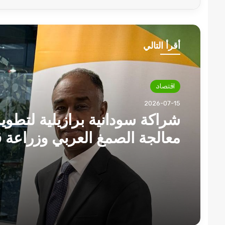
أقرأ التالي
اقتصاد
اقتصاد
2026-07-15
2026-07-14
شراكة سودانية برازيلية لتطوي
معالجة الصمغ العربي وزراعة
السكر والقطن
وزير الزراعة يعلن عن خطة لت
القمح !!