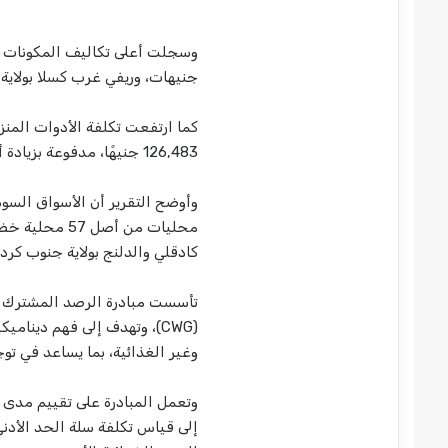
جنيهات، وريفي غرب كسلا بولاية كسلا بنحو 2
126,483 جنيهًا، مدفوعة بزيادة أسعار إعادة تعبئة الغاز بنسبة 8%.
وأوضح التقرير أن الأسواق السودا
محليات من أص
كادقلي والدلنج بولاية جنوب كردفا
(CWG)، وتهدف إلى فهم دينام
وغير الغذائية، بما يساعد في توج
وتعمل المبادرة على تقييم مدى ت
إلى قياس تكلفة سلة الحد الأدنى 