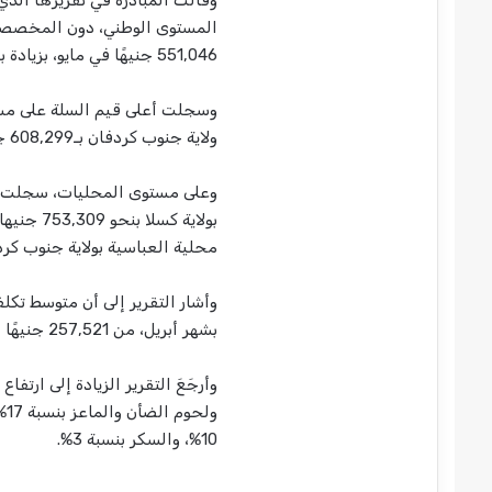
551,046 جنيهًا في مايو، بزيادة بلغت 2%”.
ولاية جنوب كردفان بـ608,299 جنيهًا.
وعلى مستوى المحليات، سجلت أع
محلية العباسية بولاية جنوب كردفان بـ 24,453
بشهر أبريل، من 257,521 جنيهًا إلى 265,890 جنيهًا.
وأرجَعَ التقرير الزيادة إلى ارتف
10%، والسكر بنسبة 3%.