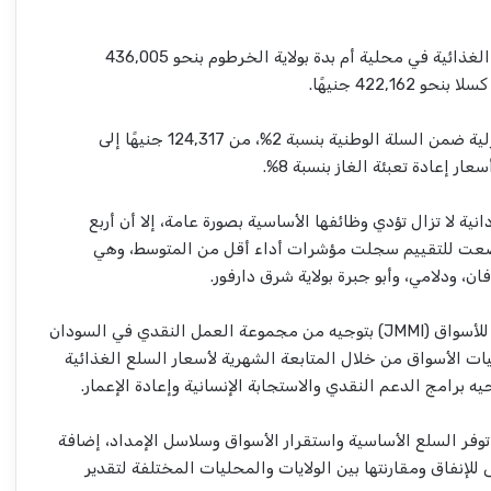
وسجلت أعلى تكاليف المكونات الغذائية في محلية أم بدة بولاية الخرطوم بنحو 436,005
422,16 جنيهًا.
كما ارتفعت تكلفة الأدوات المنزلية ضمن السلة الوطنية بنسبة 2%، من 124,317 جنيهًا إلى
نية لا تزال تؤدي وظائفها الأساسية بصورة عامة، إلا أن أربع
ل 57 محلية خضعت للتقييم سجلت مؤشرات أداء أقل من المتوسط، وهي
ن، ودلامي، وأبو جبرة بولاية شرق دارفور.
تأسست مبادرة الرصد المشترك للأسواق (JMMI) بتوجيه من مجموعة العمل النقدي في السودان
يكيات الأسواق من خلال المتابعة الشهرية لأسعار السلع الغذائية
يه برامج الدعم النقدي والاستجابة الإنسانية وإعادة الإعمار.
وفر السلع الأساسية واستقرار الأسواق وسلاسل الإمداد، إضافة
للإنفاق ومقارنتها بين الولايات والمحليات المختلفة لتقدير