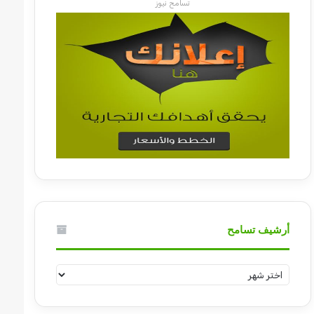
تسامح نيوز
أرشيف تسامح
أرشيف
تسامح