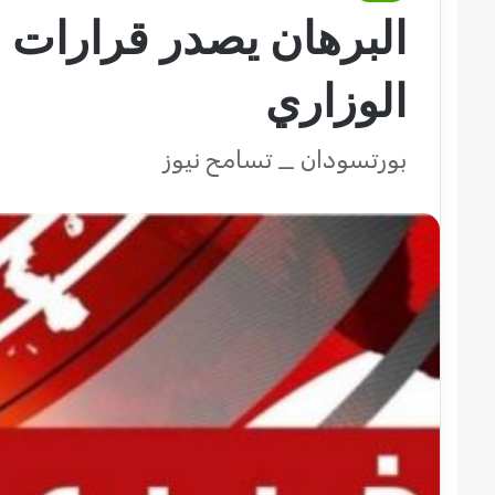
البرهان يصدر قرارات 
الوزاري
بورتسودان _ تسامح نيوز