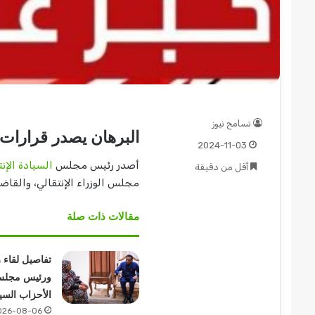
قوات
الدعم
السريع
تسامح نيوز
قطاع
البرهان يصدر قرارات 
ولاية
2024-11-03
شرق
أصدر رئيس مجلس
السيادة الإنت
أقل من دقيقة
دارفور
مجلس الوزراء الإنتقالي، والقاضي
2022-12-08
تؤمن
قوات الدعم السريع قطا
موسم
دارفور تؤمن موسم الحص
مقالات ذات صلة
الحصاد
تفاصيل لقاء 
ورئيس مجل
الأحزاب السي
026-08-06