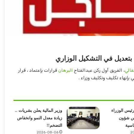
عبد
الماجد
عبد
الحميد
بتعديل في التشكيل الوزاري
يكتب:
مشاكل
قالي
، الفريق أول ركن عبدالفتاح
البرهان
قرارات بإعتماد ، قرار
الكهرباء..
 بإنهاء تكليف وتكليف وزراء .
2026-08-03
(تحقيقات
ع ولاية شرق
عبد الماجد عبد الحميد يكتب: مشاكل
وتغييرات)
اد
الكهرباء.. (تحقيقات وتغييرات) مرتقبة..
مرتقبة..
رئيس الوزراء
وزير المالية يعلن بشريات ..
س شؤون
زيادة معدل النمو وانخفاض
اسية
التضخم!!
2026-08-06
2