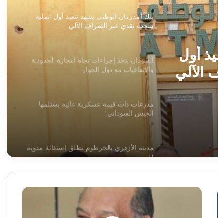
بنك أمدرمان الوطني يشهد تنفيذ أول عملية
سحب نقدي عبر الصراف الآلي
يذ أول
السودان يتخذ إجراءات تجاه التجارة الحدودية
 الآلي
والاتفاقيات مع دول الجوار
مدرعات ذات قيمة عسكرية عالية يستلمها
الجيش السوداني!
مدينة الأزهري بالخرطوم تطلق إستغاثة مدوية
!!
مدرعات ذات قيمة عسكرية عالية يستلمها
وزير
الجيش السوداني!
الخارجية
السودانية