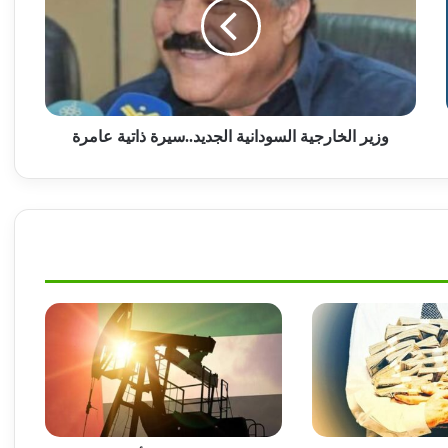
الجديد..سيرة
ذاتية
أبو فاطمة عمار حسن : السودان ما بعد الحرب
عامرة
من الدولة المركزية إلى دولة الولايات
أشهر قيادي بالمليشيا يصارع الموت وعبد الرحيم
وزير الخارجية السودانية الجديد..سيرة ذاتية عامرة
دقلو يتخلى عنه!
إنتشار واسع للجيش السوداني على الحدود
الإثيوبية.. ماذا هناك!
ياخبر.. حميدتي يهدد قائد إستخباراته بالتصفية !!
وزير الثروة الحيوانية يتحدث عن فتح أسواق
صادرات اللحوم بالسعودية ودول مجلس التعاون
الخليجي!