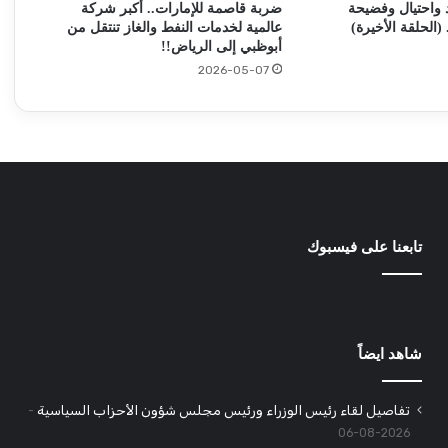
واحتيال وفضيحة
ضربة قاصمة للإمارات.. أكبر شركة
بنك أمدرمان الوطني يشهد تنفيذ أول عملية
 (الحلقة الأخيرة)
عالمية لخدمات النفط والغاز تنتقل من
سحب نقدي عبر الصراف الآلي
أبوظبي إلى الرياض!!
2026-05-07
السودان يتخذ إجراءات تجاه التجارة الحدودية
والاتفاقيات مع دول الجوار
مدرعات ذات قيمة عسكرية عالية يستلمها
الجيش السوداني!
تابعنا على فيسبوك
مدينة الأزهري بالخرطوم تطلق إستغاثة مدوية
!!
شاهد ايضاً
تفاصيل لقاء رئيس الوزراء ورئيس مجلس شؤون الأحزاب السياسية
2026-08-06