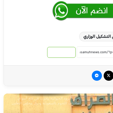
أبو فاطمة عمار حسن : السودان ما بعد الحرب
من الدولة المركزية إلى دولة الولايات
أشهر قيادي بالمليشيا يصارع الموت وعبد الرحيم
 التشكيل الوزاري
دقلو يتخلى عنه!
نسخ الرابط
إنتشار واسع للجيش السوداني على الحدود
الإثيوبية.. ماذا هناك!
سبوك
‫X
ماسنجر
ياخبر.. حميدتي يهدد قائد إستخباراته بالتصفية !!
وزير الثروة الحيوانية يتحدث عن فتح أسواق
صادرات اللحوم بالسعودية ودول مجلس التعاون
الخليجي!