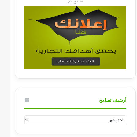
تسامح نيوز
أرشيف تسامح
أرشيف
تسامح