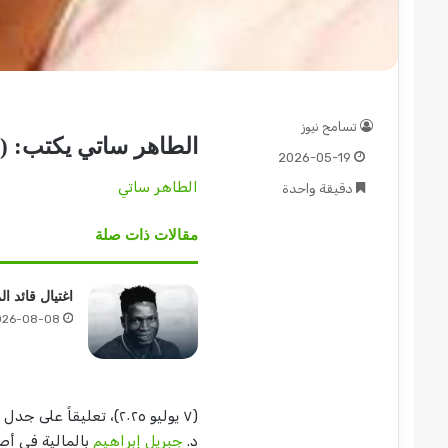
تسامح نيوز
الطاهر ساتي يكتب: (م
2026-05-19
الطاهر ساتي
دقيقة واحدة
مقالات ذات صلة
اغتيال قائد ا
026-08-08
(٧ يوليو ٢٠٢٥)، تعليق
د.
جبريل إبراهيم
بالمالية في أص