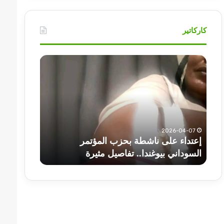
كاركاتير
أهم
عناوين
أخبار
السودان
اليوم
الثلاثاء
 ناشطة بحزب المؤتمر
2025-07-01
وغندا.. تفاصيل مثيرة
أهم عناوين أخبار السودان الي