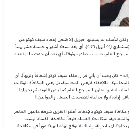
، ولكن للأسف لم يستبنها جبريل إلا ضُحى إعفاء سيف كوكو من
منصب المفوض العام للجهاز الإستثماري (٢٢ أبريل ٢٠٢٦)، أي بعد تسعة أشهر و خمسة عشر يوماً
للمراجع العام، حسب مصادر موثوقة، أي بعد أن حدث ما توقعناه
ه – كان يجب أن يأتي قرار إعفاء سيف كوكو (شفافاً ونزيهاً)، أي
المحاسبة.. فالإعفاء لايعني المحاسبة، بل يعني المكافأة ..لوكانت
د، لنشروا تقارير المراجع العام كما ينص قانونه، ثم تحويلها
مافي إرادة)، ولا مراعاة لتضحيات الجيش والمواطن..!!
ع مكافأة سيف كوكو بالإعفاء، أعلنوا الفريق شرطة عابدين الطاهر
ة والشفافية، لمكافحة الفساد طبعاً..مكافحة الفساد ليست
بحاجة لهيبة دولة، ولذلك لانتوقع لهذه الهيئة دوراً في مكافحة