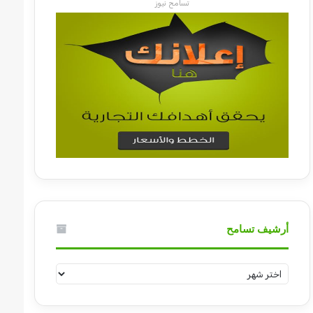
تسامح نيوز
أرشيف تسامح
أرشيف
تسامح