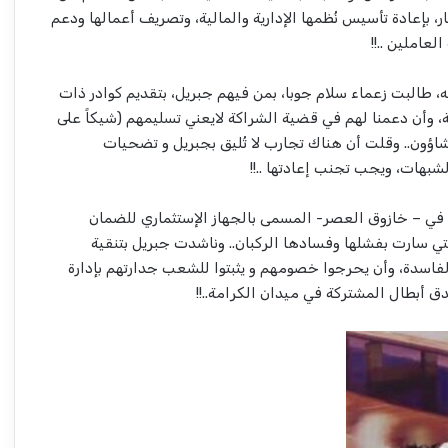
ار، بإعادة تأسيس نُظمها الإدارية والمالية، وتصريف أعمالها ودعم
عاملين ..!!
ه، طالبت زعماء سلام جوبا، بمن فيهم جبريل، بتقديم كوادر ذات
، وأن دعمنا لهم في قضية الشراكة لايعني تسليمهم (شيكاً على
شاؤون.. وقلت أن هناك تجارب لا تُليق بجبريل و تضحيات
بهات، ويجب تجنب إعادتها ..!!
و في – خازوق العصر- المسمى بالجهاز الإستثماري للضمان
لتي سارت بفشلها وفسادها الركبان.. وناشدت جبريل بتنقية
فاسدة، وأن يحرجوا خصومهم و يثبتوا للشعب جدارتهم بإدارة
 أبطال المشتركة في ميدان الكرامة..!!