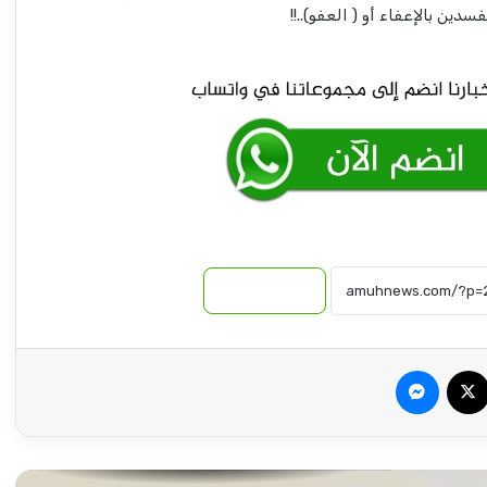
دين بالإعفاء أو ( العفو)..!!
د. ياسر محجوب الحسين : إتفاقات عسكرية
وجوكية
عقار يتحدث عن دور عميق لمصر في إعادة
إعمار السودان
حاتم حسن : من القصيم إلى السودان.. تاركو
توسّع جسور الوطن وتكتب فصلاً جديداً في
خدمة السودانيين
نسخ الرابط
كاكا يضيق الخناق على المعارضة بسبب
السودان !!
سبوك
‫X
ماسنجر
ياخبر.. حميدتي يدير اجتماعاته من (البدروم) ..
ما القصة!!