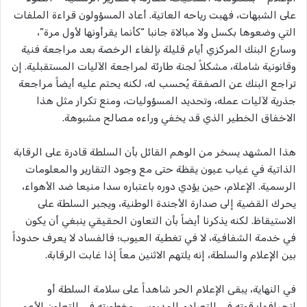
على الشبهات، فهبت رياحه العاتية. أعاد المسؤولون قراءة الملفات
التي وضعوها بكسل ولا مبالاة جانبا “كأنما يقرأونها لأول مرة”،
وسارع البنك المركزي أيام قليلة بإلغاء الرخصة بعد مراجعة فنية
وقانونية شاملة، مشكلاً لجنة طارئة لمراجعة الآليات المستقبلية. إن
تراجع البنك عن الصفقة يُحسب له، لكنه يحتم عليه أيضاً مراجعة
جذرية لآليات عمله، وتحديد المسؤوليات، ومنع تكرار مثل هذا
الاخفاق الخطير الذي قد يخفي وراءه مصالح مشبوهة.
هذا المشهد يسخر من الوهم القائل بأن السلطة قادرة على الرقابة
الذاتية في غياب عيون يقظة حتى مع وجود التقارير والمعلومات
الرسمية. الإعلام، حين يؤدي دوره باعتباره سدا منيعا ضد الأهواء،
يحرك القضية إلى صدارة الأجندة الوطنية، ويجبر السلطة على
الاستيقاظ. لكنه يذكرنا أيضاً بأن التعاون الحقيقي ينبغي أن يكون
في خدمة الشفافية، لا في تغطية العيوب؛ فالفساد لا يعرف حدوداً
بين الإعلام والسلطة، إنه يلتهم الاثنين معاً إذا غابت الرقابة.
في النهاية، يبقى الإعلام الحر شاهداً على سلامة السلطة أو
انحرافها؛ قوته في التصادم المدروس، وخطورته في التعاون الأعمى.