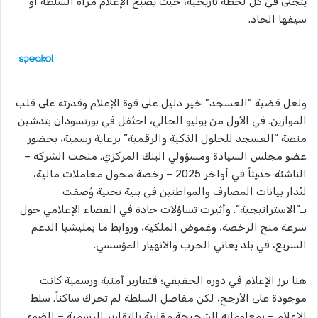
يتجلى في كل لحظة تاريخية، حيث يصبح الإعلام مرآة السلطة أو
سيفها الحاد.
ولعل قضية “العسجد” خير دليل على قوة الإعلام وقدرته على قلب
الموازين. في الأول من يوليو الحالي، احتُفل في بورتسودان بتدشين
منصة “العسجد للحلول الذكية والرقمية” برعاية رسمية، بحضور
عضو مجلس السيادة ومسؤولي البنك المركزي. منحت الشركة –
الناشئة حديثاً في أواخر 2025 – رخصة محول معاملات مالية،
لتُدار بيانات المصارف والمواطنين في بنية تحتية وُصفت
بـ”الاستراتيجية”. وأثيرت تساؤلات حادة في الفضاء الإعلامي حول
سرعة منح الرخصة، وغموض الملكية، وروابط ما بمليشيا الدعم
السريع، في بلد يعاني الحرب والانهيار المؤسسي.
هنا برز الإعلام في دوره الحقيقي؛ فتقارير أمنية ورسمية كانت
موجودة على الأرجح، لكن مفاصل السلطة لم تحرك ساكناً. سلط
الإعلام – بمعلوماته الشحيحة مقارنة بالتقارير الرسمية – الضوء