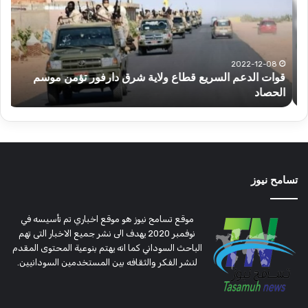
قطاع
الح
ولاية
يكت
شرق
مشا
دارفور
الكه
تؤمن
(تح
2022-12-08
قوات الدعم السريع قطاع ولاية شرق دارفور تؤمن موسم
ع
موسم
وتغ
الحصاد
و
الحصاد
مرتق
تسامح نيوز
موقع تسامح نيوز هو موقع اخباري تم تأسيسه في
نوفمبر 2020 يهدف الى نشر جميع الاخبار التى تهم
الباحث السوداني كما انه يهتم بنوعية المحتوى المقدم
لنشر الفكر والثقافه بين المستخدمين السودانيين.