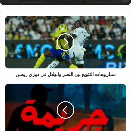
سناريوهات
التتويج
بين
النصر
والهلال
في
دوري
روشن
سناريوهات التتويج بين النصر والهلال في دوري روشن
المباحث
تضبط
قاتل
ابنة
خالته
بالدروشاب