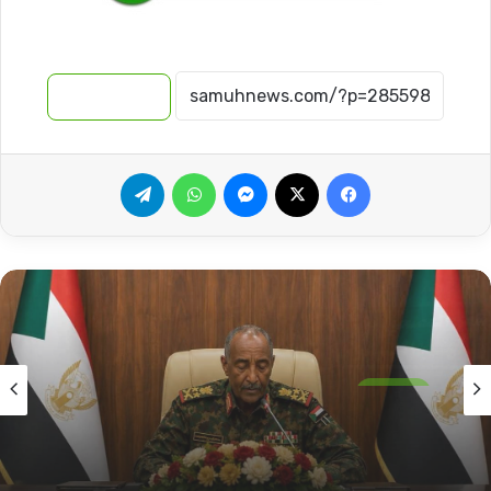
نسخ الرابط
فيسبوك
‫X
ماسنجر
واتساب
تيلقرام
المقالات
2026-08-04
أول خرق لمبادئ الحوار السوداني.. هل أضاع البرهان
الفرص الثمينة!!