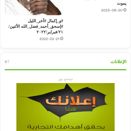
يموت
2025-08-20
#و_إكمال #آخر_الليل
#إسحق_أحمد_فضل_الله الأثنين/
٢١/فبراير/٢٠٢٢
2022-02-21
الإعلانات
تسامح نيوز