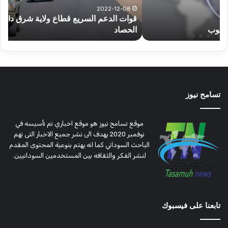
تؤمن
(تح
2022-12-08
قوات الدعم السريع قطاع ولاية شرق دارفور تؤمن موسم
ع
موسم
وتغ
الحصاد
و
الحصاد
مرتق
تسامح نيوز
موقع تسامح نيوز هو موقع اخباري تم تأسيسه في
نوفمبر 2020 يهدف الى نشر جميع الاخبار التى تهم
الباحث السوداني كما انه يهتم بنوعية المحتوى المقدم
لنشر الفكر والثقافه بين المستخدمين السودانيين.
تابعنا على فيسبوك