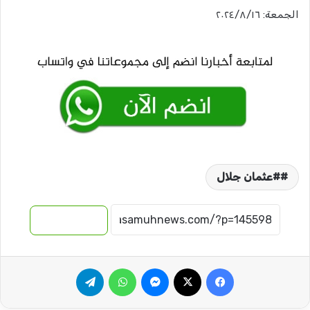
الجمعة: ٢٠٢٤/٨/١٦
#عثمان جلال
نسخ الرابط
فيسبوك
‫X
ماسنجر
واتساب
تيلقرام