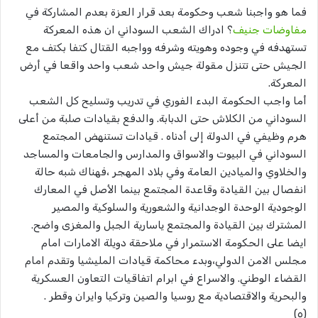
فما هو واجبنا شعب وحكومة بعد قرار العزة بعدم المشاركة في
مفاوضات جنيف
؟ ادراك الشعب السوداني ان هذه المعركة
تستهدفه في وجوده وهويته وشرفه وواجبه القتال كتفا بكتف مع
الجيش حتى تتنزل مقولة جيش واحد شعب واحد واقعا في أرض
المعركة.
أما واجب الحكومة البدء الفوري في تدريب وتسليح كل الشعب
السوداني من الكلاش حتى الدبابة. والدفع بقيادات صلبة من أعلى
هرم وظيفي في الدولة إلى أدناه . قيادات تستنهض المجتمع
السوداني في البيوت والاسواق والمدارس والجامعات والمساجد
والخلاوي والميادين العامة وفي بلاد المهجر ،فهناك شبه حالة
انفصال بين القيادة وقاعدة المجتمع بينما الأصل في المعارك
الوجودية الوحدة الوجدانية والشعورية والسلوكية والمصير
المشترك بين القيادة والمجتمع ياسارية الجبل والمغزى واضح.
ايضا على الحكومة الاستمرار في ملاحقة دويلة الامارات امام
مجلس الامن الدولي،وبدء محاكمة قيادات المليشيا وتقدم امام
القضاء الوطني. والاسراع في ابرام اتفاقيات التعاون العسكرية
والبحرية والاقتصادية مع روسيا والصين وتركيا وايران وقطر .
(٥)