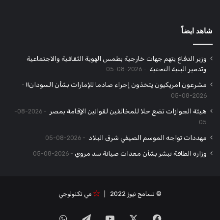
شاهد ايضاً
وزير الدفاع يتهم جهات خارجية بطمس الهوية الثقافية والاجتماعية
وتدمير البنية التحتية
2026-08-05
مشرعون امريكيون يتخذون إجراء صادما للإمارات بشأن السودان!!
2026-08-05
هيئة الجوازات تضع حلا للمخالفين لقوانين الإقامة بمصر
2026-08-
05
مهددات تواجه الموسم الصيفي شرق البلاد
2026-08-05
وزارة الطاقة تبشر بشأن معدات صيانة سد مروي
2026-08-05
© تسامح نيوز 2022 |
مي تكنولوجي
‫X
فيسبوك
‫YouTube
تيلقرام
واتساب