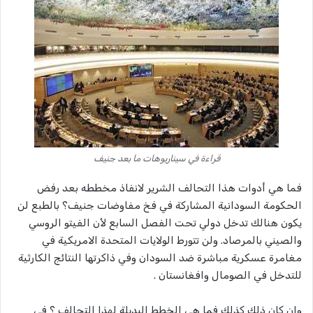
قراءة في سيناريوهات ما بعد جنيف
فما هي أدوات هذا التحالف الشرير لانفاذ مخططه بعد رفض
الحكومة السودانية المشاركة في فخ مفاوضات جنيف؟ بالطبع لن
يكون هنالك تدخل دولي تحت الفصل السابع لأن الفيتو الروسي
والصيني بالمرصاد. ولن تتورط الولايات المتحدة الامريكية في
مغامرة عسكرية مباشرة ضد السودان وفي ذاكرتها النتائج الكارثية
للتدخل في الصومال وافغانستان .
وان كان ذلك كذلك فما هي الخطط البديلة لهذا التحالف ؟ في