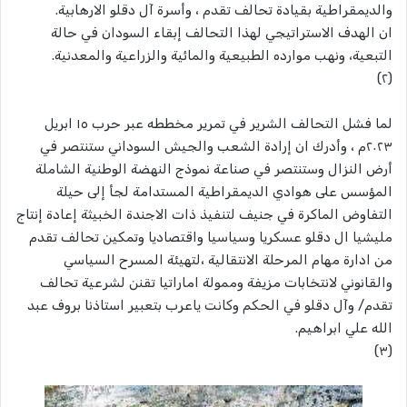
والديمقراطية بقيادة تحالف تقدم ، وأسرة آل دقلو الارهابية.
ان الهدف الاستراتيجي لهذا التحالف إبقاء السودان في حالة
التبعية، ونهب موارده الطبيعية والمائية والزراعية والمعدنية.
(٢)
لما فشل التحالف الشرير في تمرير مخططه عبر حرب ١٥ ابريل
٢٠٢٣م ، وأدرك ان إرادة الشعب والجيش السوداني ستنتصر في
أرض النزال وستنتصر في صناعة نموذج النهضة الوطنية الشاملة
المؤسس على هوادي الديمقراطية المستدامة لجأ إلى حيلة
التفاوض الماكرة في جنيف لتنفيذ ذات الاجندة الخبيثة إعادة إنتاج
مليشيا ال دقلو عسكريا وسياسيا واقتصاديا وتمكين تحالف تقدم
من ادارة مهام المرحلة الانتقالية ،لتهيئة المسرح السياسي
والقانوني لانتخابات مزيفة وممولة اماراتيا تقنن لشرعية تحالف
تقدم/ وآل دقلو في الحكم وكانت ياعرب بتعبير استاذنا بروف عبد
الله علي ابراهيم.
(٣)