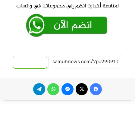
نسخ الرابط
فيسبوك
‫X
ماسنجر
واتساب
تيلقرام