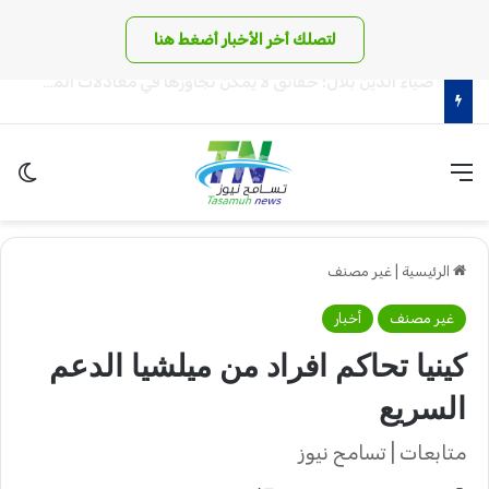
لتصلك أخر الأخبار أضغط هنا
الذهب يسجل أسعاراً صادمة في السودان والدولار يجاوز الـ 6 آلاف جنيه!
القائمة
الو
الرئيسية
|
غير مصنف
غير مصنف
أخبار
كينيا تحاكم افراد من ميلشيا الدعم
السريع
متابعات | تسامح نيوز