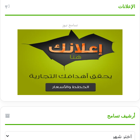
الإعلانات
تسامح نيوز
أرشيف تسامح
أرشيف