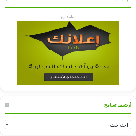
تسامح نيوز
أرشيف تسامح
أرشيف
تسامح