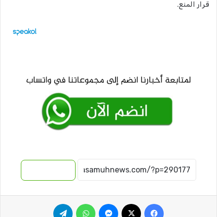
قرار المنع.
نسخ الرابط
فيسبوك
‫X
ماسنجر
واتساب
تيلقرام