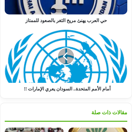
للممتاز
حي العرب يهنئ مريخ الثغر بالصعود للممتاز
أمام
الأمم
المتحدة..
السودان
يعري
الإمارات
!!
أمام الأمم المتحدة.. السودان يعري الإمارات !!
مقالات ذات صلة