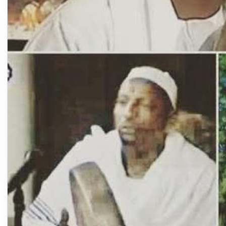
إعتداء
على
ناشطة
بحزب
المؤتمر
السوداني
بيوغندا..
2026-04-07
تفاصيل
يكتب: مشاكل
إعتداء على ناشطة بحزب المؤتمر
مثيرة
يرات) مرتقبة..
السوداني بيوغندا.. تفاصيل مثيرة