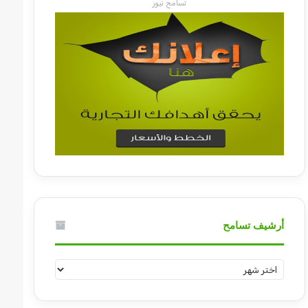
تسامح نيوز
أرشيف تسامح
أرشيف
تسامح