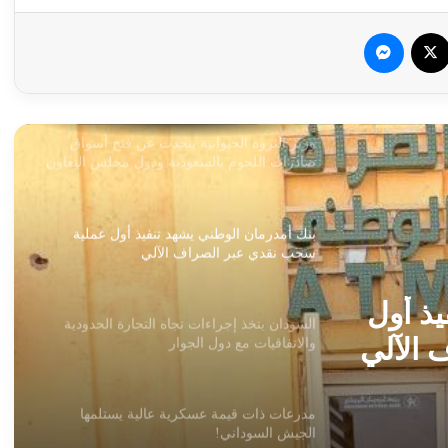
سبوك
‫X
ماسنجر
وزير الثروة الحيوانية يتحدث عن فتح أسواق
صادرات اللحوم بالسعودية ودول مجلس التعاون
الخليجي!
بنك أمدرمان الوطني يشهد تنفيذ أول عملية
سحب نقدي عبر الصراف الآلي
السودان يتخذ إجراءات تجاه التجارة الحدودية
والاتفاقيات مع دول الجوار
مدرعات ذات قيمة عسكرية عالية يستلمها
تجارة
الجيش السوداني!
جوار
مدينة الأزهري بالخرطوم تطلق إستغاثة مدوية
يذ أول
!!