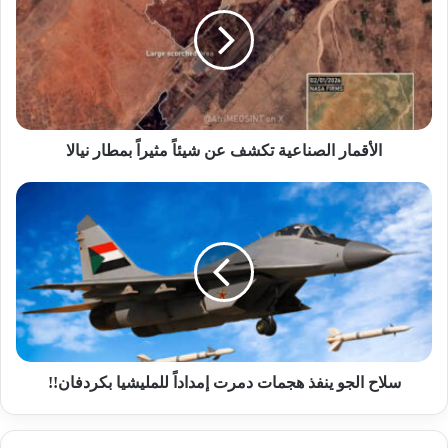
تكشف
عن
شيئاً
مثيراً
بمطار
نيالا
الأقمار الصناعية تكشف عن شيئاً مثيراً بمطار نيالا
سلاح
الجو
ينفذ
هجمات
دمرت
إمداداً
للمليشيا
بكردفان!!
سلاح الجو ينفذ هجمات دمرت إمداداً للمليشيا بكردفان!!