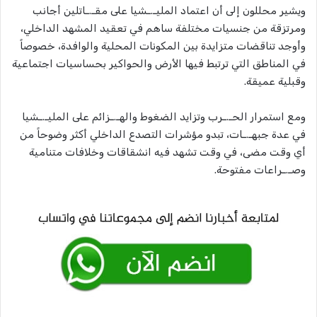
ويشير محللون إلى أن اعتماد المليـ.ـشيا على مقـ.ـاتلين أجانب
ومرتزقة من جنسيات مختلفة ساهم في تعقيد المشهد الداخلي،
وأوجد تناقضات متزايدة بين المكونات المحلية والوافدة، خصوصاً
في المناطق التي ترتبط فيها الأرض والحواكير بحساسيات اجتماعية
وقبلية عميقة.
ومع استمرار الحـ.ـرب وتزايد الضغوط والهـ.ـزائم على المليـ.ـشيا
في عدة جبهـ.ـات، تبدو مؤشرات التصدع الداخلي أكثر وضوحاً من
أي وقت مضى، في وقت تشهد فيه انشقاقات وخلافات متنامية
وصـ.ـراعات مفتوحة.