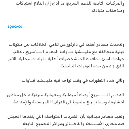
والمركبات التابعة للدعم السريع، ما أدى إلى اندلاع اشتباكات
وملاحقات متبادلة.
وتتحدث مصادر أهلية في دارفور عن تنامي الخلافات بين مكونات
قبلية متحالفة مع مليـ.ـشيا قــ’وات الدعـ م الــــ’سريع ، عقب
حوادث استهـ.ـداف طالت شخصيات أهلية وقيادات محلية، الأمر
الذي زاد من حدة التوترات الداخلية.
وتأتي هذه التطورات في وقت تواجه فيه مليـ.ـشيا قــ’وات
الدعـ م الــــ’سريع أوضاعاً ميدانية ومعيشية متردية داخل مناطق
انتشارها، وسط تراجع ملحوظ في قدراتها اللوجستية والإمدادية.
وتفيد مصادر ميدانية بأن الضربات المتواصلة التي ينفذها الجيش
ضد مخازن الأسـ.ـلحة والذخـ.ـائر ومراكز التجميع التابعة