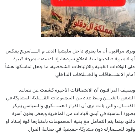
ويرى مراقبون أن ما يجري داخل مليشيا الدعـ م الــــ’سريع يعكس
أزمة بنيوية صاحبتها منذ اندلاع تمردها، إذ اعتمدت بدرجة كبيرة
على الولاءات القبلية والارتباطات الشخصية، ما جعل تماسكها هشاً
أمام الانشـ.ـقاقات والخـ.ـلافات الداخلي
ويضيف المراقبون أن الانشقاقات الأخيرة كشفت عن تصاعد
الشعور بالغبـ.ـن وسط عدد من المجموعات القـ.ـبلية المشاركة في
القتـ.ـال، والتي باتت ترى أن القرار العسـ.ـكري والسياسي يتركز
بصورة أساسية في أيدي قيادات من الماهرية وبعض بطون أسرة
دقلو، بينما يتم التعامل مع بقية المجموعات باعتبارها قوة إسناد أو
وقود للمـ.ـعارك دون مشاركة حقيقية في صناعة القرار.