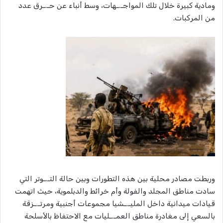
ومادية كبيرة خلال تلك المواجـ.ـهات، وسط أنباء عن حـ.ـرق عدد
من المركبات.
وربطت مصادر محلية بين هذه التطورات وبين حالة التـ.ـوتر التي
سادت مناطق المجلد والفولة وأم خرائط والدبلموية، حيث اتهمت
قيادات ميدانية داخل المليـ.ـشيا مجموعات أجنبية ومرتـ.ـزقة
بالسعي إلى مغادرة مناطق العمـ.ـليات مع الاحتفاظ بالأسلحة