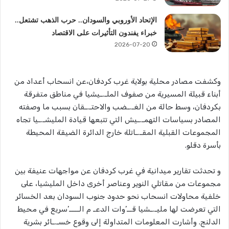
الإتحاد الأوروبي والسودان.. حرب الذهب تشتعل..
خبراء يفندون التأثيرات على الاقتصاد
2026-07-20
وكشفت مصادر محلية بولاية غرب كردفان،عن انسحاب أعداد من
أبناء قبيلة المسيرية من صفوف الملـ.ـيشيا في مناطق متفرقة
بكردفان، وسط حالة من الغـ.ـضب والاحتـ.ـقان بسبب ما وصفته
المصادر بسياسات التهمـ.ـيش التي تتبعها قيادة المليشـ.ـيا تجاه
المجموعات القبلية المقـ.ـاتلة خارج الدائرة الضيقة المحيطة
بأسرة دقلو.
و تحدثت تقارير ميدانية في غرب كردفان عن مواجهات عنيفة بين
مجموعات من مقاتلي النوير وعناصر أخرى داخل المليشيا، على
خلفية محاولات انسحاب نحو حدود جنوب السودان بعد الخسائر
التي تعرضت لها مليـ.ـشيا قــ’وات الدعـ م الــــ’سريع في محيط
الدلنج. وأشارت المعلومات المتداولة إلى وقوع خسـ.ـائر بشرية