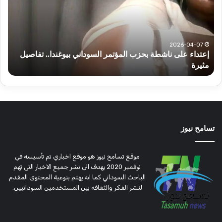
بحزب
الس
المؤتمر
اليو
السوداني
الثل
بيوغندا..
تفاصيل
2026-04-07
إعتداء على ناشطة بحزب المؤتمر السوداني بيوغندا.. تفاصيل
مثيرة
مثيرة
أ
تسامح نيوز
موقع تسامح نيوز هو موقع اخباري تم تأسيسه في
نوفمبر 2020 يهدف الى نشر جميع الاخبار التى تهم
الباحث السوداني كما انه يهتم بنوعية المحتوى المقدم
لنشر الفكر والثقافه بين المستخدمين السودانيين.