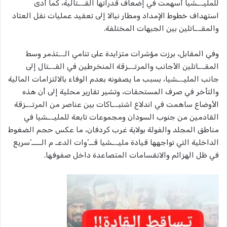
للمليـ.ـشيا أسهمت في إضعاف قدراتها القـ.ـتالية، كما أدى
استهداف خطوط الإمداد ومطار نيالا إلى تعقيد عمليات نقل العتاد
والمقـ.ـاتلين بين الجبهات المختلفة.
وفي المقابل، برزت مؤشرات متزايدة على تنامي الـ.ـتذمر وسط
المقـ.ـاتلين الأجانب والمرتـ.ـزقة المنخرطين في القـ.ـتال إلى
جانب المليـ.ـشيا، بسبب ما يصفونه بعدم الوفاء بالالتزامات المالية
والتأخر في صرف المستحقات، وتشير تقارير محلية إلى أن هذه
الأوضاع ساهمت في اندلاع اشتبـ.ـاكات بين عناصر من المرتـ.ـزقة
القادمين من جنوب السودان ومجموعات تابعة للمليـ.ـشيا في
مناطق المجلد والفولة بولاية غرب كردفان، ما عكس حجم الضغوط
الداخلية التي تواجهها قيادة مليـ.ـشيا قــ’وات الدعـ م الــــ’سريع
في ظل الهزائم والانقسامات المتصاعدة داخل صفوفها.