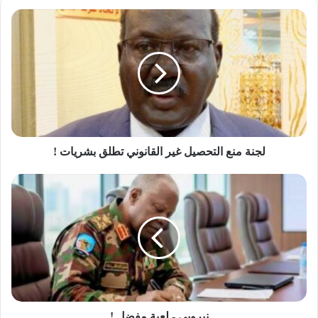
لجنة
منع
التحصيل
غير
القانوني
تطلق
بشريات
!
لجنة منع التحصيل غير القانوني تطلق بشريات !
نيروبي
-
لعبة
مفضل
!
نيروبي - لعبة مفضل !