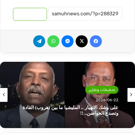
نسخ الرابط
فيسبوك
‫X
ماسنجر
واتساب
تيلقرام
تحقيقات وتقارير
2026-06-22
على وشك الانهيار .. المليشيا ما بين (هروب) القادة
وتصدع الحواضن.. !!