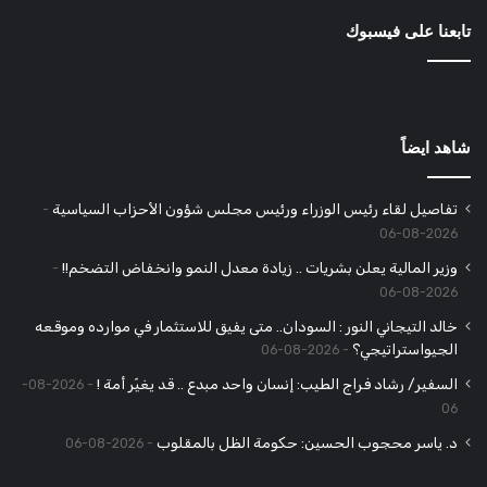
تابعنا على فيسبوك
شاهد ايضاً
تفاصيل لقاء رئيس الوزراء ورئيس مجلس شؤون الأحزاب السياسية
2026-08-06
وزير المالية يعلن بشريات .. زيادة معدل النمو وانخفاض التضخم!!
2026-08-06
خالد التيجاني النور : السودان.. متى يفيق للاستثمار في موارده وموقعه
الجيواستراتيجي؟
2026-08-06
السفير/ رشاد فراج الطيب: إنسان واحد مبدع .. قد يغيّر أمة !
2026-08-
06
د. ياسر محجوب الحسين: حكومة الظل بالمقلوب
2026-08-06