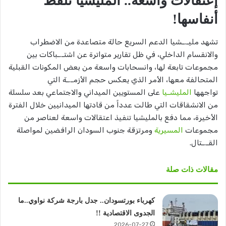
إعتقالات واسعة.. المليشيا تلفظ
أنفاسها!
تشهد مليـ.ـشيا الدعم السريع حالة متصاعدة من الاضطراب
والانقسام الداخلي، في ظل تقارير متواترة عن اشتـ.ـباكات بين
مجموعات تابعة لها، وانسحابات واسعة من بعض المكونات القبلية
المتحالفة معها، الأمر الذي يعكس حجم الأزمـ.ـة التي
تواجهها
المليشـيا
على المستويين الميداني والاجتماعي بعد سلسلة
من الانشقاقات التي طالت عدداً من قادتها الميدانيين خلال الفترة
الأخيرة، مما دفع بالمليشيا تنفيذ اعتقالات واسعة لعناصر من
مجموعات
المسيرية
ومرتزقة جنوب السودان الرافضين لمواصلة
القـ.ـتال.
مقالات ذات صلة
كهرباء بورتسودان.. جدل بارجة شركة نواوي..ما
الجدوى الاقتصادية !!
2026-07-27