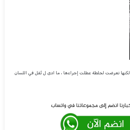
وكيل وزارة التربية والتعليم يتحدث عن موعد
إعلان نتيجة الشهادة السودانية
لكنها تعرضت لجلطة عطلت إجراءها ، ما ادى ل تُقل في اللسان
إجتماع عاجل لمعالجة التفلتات في سعر الصرف
وتوجيهات جديدة من بنك السودان!!
حدث خطير في مطار بورتسودان اليوم !!