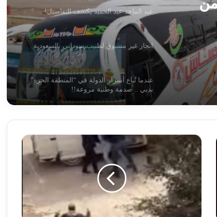
انجاز غير مسبوق لطبيب سوداني بالسعودية
عندما تُباع أسرار الدولة في “المنطقة الحرة”
بدبي .. صدمة وطنية مروعة!!
من
وكيل وزارة التربية والتعليم يتحدث عن موعد
إعلان نتيجة الشهادة السودانية
إجتماع عاجل لمعالجة التفلتات في سعر الصرف
وتوجيهات جديدة من بنك السودان!!
الكشف
عن
حقيقة
حدث خطير في مطار بورتسودان اليوم !!
وفاة
مواطن
سوداني
بالسجون
حدث غريب القبض على متهم بسرقة وقيادة
المصرية!!
بص سياحي