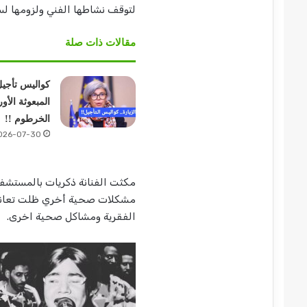
لتوقف نشاطها الفني ولزومها لس
مقالات ذات صلة
كواليس تأجيل
المبعوثة الأور
الخرطوم !!
026-07-30
مكثت الفنانة ذكريات بالمستشفي
مشكلات صحية أخري ظلت تعاني م
الفقرية ومشاكل صحية اخرى.