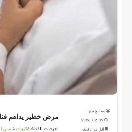
عبد
الماجد
عبد
الحميد
يكتب:
مشاكل
الكهرباء..
2026-08-03
20
(تحقيقات
عم السريع قطاع ولاية شرق
عبد الماجد عبد الحميد 
وتغييرات)
ؤمن موسم الحصاد
الكهرباء.. (تحقيقات وتغي
مرتقبة..
تسامح نيوز
مرض خطير يداهم فنان
2026-02-02
تعرضت الفنانة
ذكريات شمس ال
أقل من دقيقة