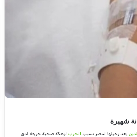
إعتداء
على
ناشطة
بحزب
المؤتمر
السوداني
بيوغندا..
2026-04-07
تفاصيل
يكتب: مشاكل
إعتداء على ناشطة بحزب المؤتمر
مثيرة
يرات) مرتقبة..
السوداني بيوغندا.. تفاصيل مثيرة
ة شهيرة
دين
بعد رحيلها لمصر بسبب
الحرب
لوعكة صحية حرجة ادى