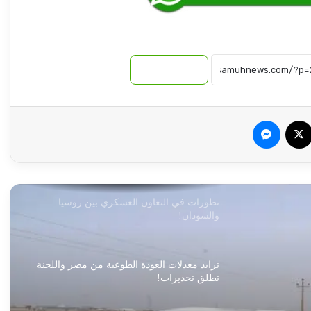
حدث غريب القبض على متهم بسرقة وقيادة
بص سياحي
نسخ الرابط
الكشف عن إتخاذ خطوات مهمة تجاه مدينة
السودان الرياضية
سبوك
‫X
ماسنجر
تطورات في التعاون العسكري بين روسيا
والسودان!
تزايد معدلات العودة الطوعية من مصر واللجنة
تطلق تحذيرات!
عبد الماجد عبد الحميد يكشف التفاصيل!