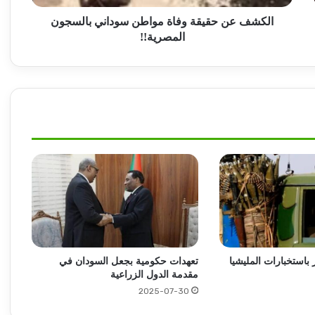
الكشف عن حقيقة وفاة مواطن سوداني بالسجون
المصرية!!
الكشف عن إتخاذ خطوات مهمة تجاه مدينة
السودان الرياضية
تطورات في التعاون العسكري بين روسيا
والسودان!
تزايد معدلات العودة الطوعية من مصر واللجنة
تطلق تحذيرات!
عبد الماجد عبد الحميد يكشف التفاصيل!
باستخبارات المليشيا
تعهدات حكومية بجعل السودان في
مقدمة الدول الزراعية
انجاز غير مسبوق لطبيب سوداني بالسعودية
2025-07-30