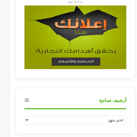
تسامح نيوز
أرشيف تسامح
أرشيف
تسامح