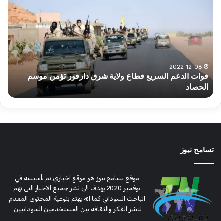
الدعم
الم
السريع
عبد
قطاع
الح
ولاية
يكت
شرق
مشا
دارفور
الكه
تؤمن
(تح
2022-12-08
قوات الدعم السريع قطاع ولاية شرق دارفور تؤمن موسم
ع
موسم
وتغ
الحصاد
و
الحصاد
مرتق
تسامح نيوز
موقع تسامح نيوز هو موقع اخباري تم تأسيسه في
نوفمبر 2020 يهدف الى نشر جميع الاخبار التى تهم
الباحث السوداني كما انه يهتم بنوعية المحتوى المقدم
لنشر الفكر والثقافه بين المستخدمين السودانيين.