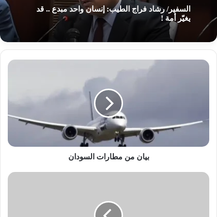
السفير/ رشاد فراج الطيب: إنسان واحد مبدع .. قد
يغيّر أمة !
بيان
من
مطارات
السودان
بيان من مطارات السودان
سعر
الجنيه
المصري
يرتفع