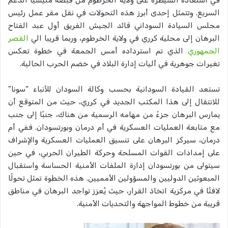
السريع. وتتمثل إحدى أبرز هذه التحولات في نقل مقر عمل رئيس
مجلس السيادة السوداني قائد الجيش الفريق أول عبد الفتاح
البرهان إلى محلية كرري في ولاية الخرطوم، وربما قريبا الي
القصر
الجمهوري
الذي تم استرداده أمس الجمعة في خطوة تعكس
تغيرات جوهرية في آليات إدارة البلاد في خضم الحرب الحالية.
تستعد القيادة السودانية بحسب وكالة السودان للأنباء “سونا”
للانتقال إلى هذا المكتب الجديد في كرري، حيث من المتوقع أن
يمارس البرهان جزءً من مهامه الرسمية من هناك، جنبًا إلى جنب
مع متابعة العمليات العسكرية في أم درمان وبورتسودان. ففي أم
درمان، سيركز البرهان على تنسيق العمليات العسكرية والإشراف
على إمدادات القوات المسلحة وحركة الطيران الحربي، في حين
سيتولى من بورتسودان إدارة الملفات الأمنية الحساسة واستقبال
المبعوثين الدوليين والمسؤولين الأمميين. هذه الخطوة تمثل تحولًا
لافتًا في مركزية اتخاذ القرار، حيث يُعزز تواجد البرهان في مناطق
قريبة من خطوط المواجهة والتحديات الأمنية.