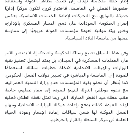
إطار خطة متكاملة تهدف إلى تثبيت مظاهر الدولة واستعادة
حضورها الفعلي في العاصمة. فاختيار كرري لتكون مركزًا إداريًا
جديدًا، بالتوازي مع التحركات لإعادة الخدمات الأساسية، يعكس
إصرار الحكومة السودانية على دمج المسار العسكري بالإداري،
وخلق بيئة مواتية لعودة مؤسسات الدولة تدريجيًا إلى ممارسة
عملها من عاصمة البلاد السياسية.
وفي هذا السياق تصبح رسالة الحكومة واضحة، إذ لا يقتصر الأمر
على العمليات العسكرية في الميدان، بل يمتد ليشمل تحفيز بقية
الوزارات والهيئات الاتحادية لاتخاذ خطوات مماثلة، استعدادًا
للعودة إلى العاصمة والمباشرة في تسيير دولاب العمل الحكومي.
كما يُنتظر أن تحذو بقية المؤسسات حذو وزارة التنمية العمرانية،
مع دعوة موظفي الدولة للتهيؤ للعودة إلى مقار عملهم، خاصة
عقب عطلة عيد الفطر المبارك، التي ربما تمثل نقطة انطلاق فعلية
لهذه العودة. كذلك يدفع بإعادة هيكلة الوزارات الاتحادية ومهام
العمل الموكلة لها ضمن سياقات إعادة الإعمار وعودة الحياة
العامة في مركز السلطة والقرار بالخرطوم.