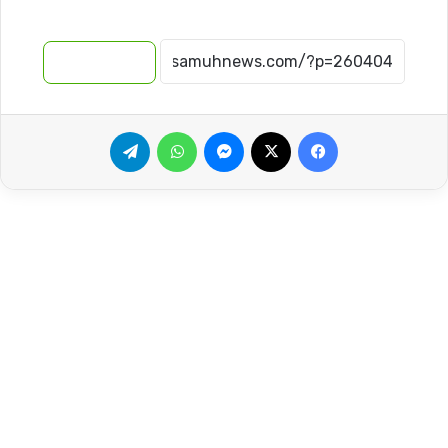
نسخ الرابط
فيسبوك
‫X
ماسنجر
واتساب
تيلقرام