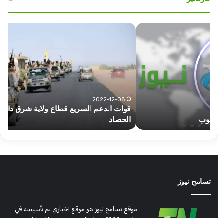
قوات
عبد
الدعم
الم
السريع
عبد
قطاع
الح
ولاية
يكت
شرق
مشا
دارفور
الكه
تؤمن
(تح
2022-12-08
قوات الدعم السريع قطاع ولاية شرق دارفور تؤمن موسم
ع
موسم
وتغ
الحصاد
و
الحصاد
مرتق
تسامح نيوز
موقع تسامح نيوز هو موقع اخباري تم تأسيسه في