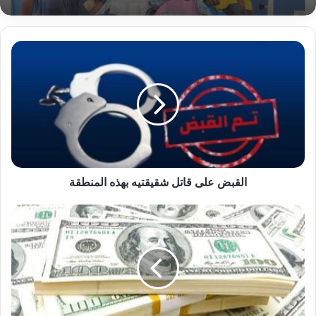
القبض
على
فاجعة.. أطفال يفقدون والدتهم بشكل مفاجئ
قاتل
ويواجهون مصير قاتم!
شقيقتيه
بهذه
المنطقة
القبض على قاتل شقيقتيه بهذه المنطقة
السودان..
ماذا
حدث
في
سوق
العملات
الأجنبية
اليوم