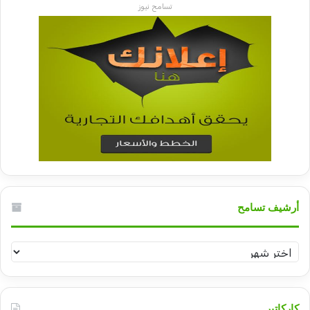
تسامح نيوز
أرشيف تسامح
أرشيف
تسامح
كاركاتير