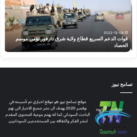
السريع
عبد
قطاع
الح
ولاية
يكت
شرق
مشا
دارفور
الكه
تؤمن
(تح
2022-12-08
قوات الدعم السريع قطاع ولاية شرق دارفور تؤمن موسم
ع
موسم
وتغ
الحصاد
و
الحصاد
مرتق
تسامح نيوز
موقع تسامح نيوز هو موقع اخباري تم تأسيسه في
نوفمبر 2020 يهدف الى نشر جميع الاخبار التى تهم
الباحث السوداني كما انه يهتم بنوعية المحتوى المقدم
لنشر الفكر والثقافه بين المستخدمين السودانيين.