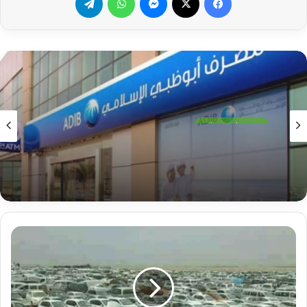
تحقيقات وتقارير
2026-07-06
مصرف أبوظبي بالسودان.. ما وراء التصفية.. خبراء
يحللون!!
مقترح
جديد
لسيارات
البوكو
في
السودان