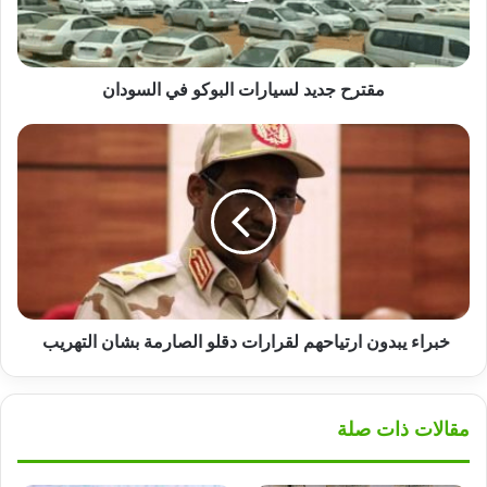
مقترح جديد لسيارات البوكو في السودان
خبراء
يبدون
ارتياحهم
لقرارات
دقلو
الصارمة
بشان
التهريب
خبراء يبدون ارتياحهم لقرارات دقلو الصارمة بشان التهريب
مقالات ذات صلة