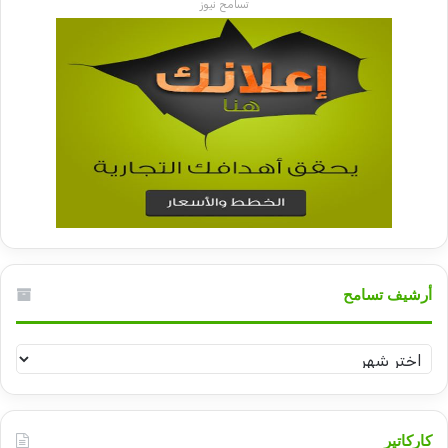
تسامح نيوز
أرشيف تسامح
أرشيف
تسامح
كاركاتير