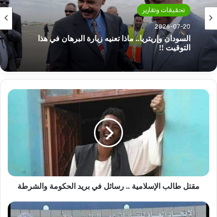
تحقيقات وتقارير
تحقيقات وتقارير
2026-07-20
2026-07-16
السودان وإريتريا.. ماذا تعنيه زيارة البرهان في هذا
التوقيت !!
تشاد .. لا زال نزيف إغراق المليشيا بالأسلحة مستمراً
مقتل
ومراقبون يحذرون!
طالب
الإسلامية
..
رسائل
في
بريد
الحكومة
والشرطة
مقتل طالب الإسلامية .. رسائل في بريد الحكومة والشرطة
إنتقاد
لقانون