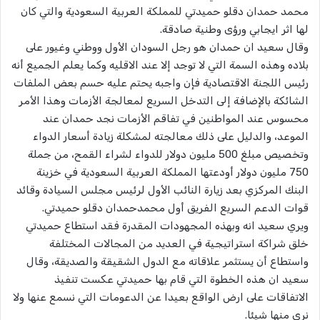
محمد حمدان دقلو حميدتي للمملكة العربية السعودية والتي كان
لها اثر ايجابي ورؤى وطنية صادقة.
وقال سعيد ان حمدان هو رجل السودان الأول ووطني وغيور على
بلاده وهذه السمة التي لا توجد إلا عند الاقليه وكما يعلم الجميع أنه
رئيس اللجنة الاقتصادية فإن واجبه يحتم عليه حسم بعض الملفات
الشائكة بالإضافة إلى التدخل السريع لمعالجة الأزمات وهذا الأمر
محسوس عند المواطنين في تفاقم الأزمات نجد حمدان عند
الموعد، والدليل على ذلك معالجته لمشكلة زيادة أسعار الدواء
وتخصيص مبلغ 500 مليون دولار للدواء لشراء القمح، من جملة
750 مليون دولار أودعتها المملكة العربية السعودية في خزينة
البنك المركزي بعد زيارة النائب الأول لرئيس مجلس السيادة وقائد
قوات الدعم السريع الفريق أول محمدحمدان دقلو حميدتي.
ويري سعيد انه وبهذه المجهودات المقدرة فقد استطاع حميدتي
خلق شراكة استراتيجية في العديد من المجالات المختلفة
واستطاع أن يستثمر علاقاته مع الدول الشقيقة والصديقة، وقال
سعيد ان هذه الخطوة التي قام بها حميدتي عكست تنفيذ
الاتفاقات على ارض الواقع بعيدا عن الدعومات التي نسمع عنها ولا
نرى منها شيئا.