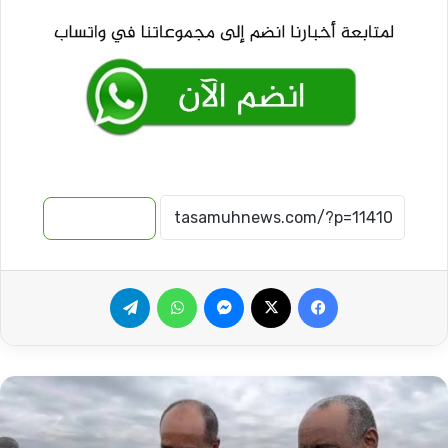
نسخ الرابط
فيسبوك
‫X
ماسنجر
واتساب
تيلقرام