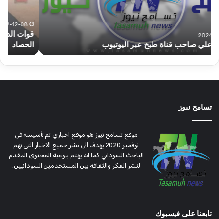
شرق
مشا
دارفور
الكه
تؤمن
(تح
2022-12-08
قوات الدعم السريع قطاع ولاية شرق دارفور تؤمن موسم
ع
موسم
وتغ
الحصاد
و
الحصاد
مرتق
تسامح نيوز
موقع تسامح نيوز هو موقع اخباري تم تأسيسه في
نوفمبر 2020 يهدف الى نشر جميع الاخبار التى تهم
الباحث السوداني كما انه يهتم بنوعية المحتوى المقدم
لنشر الفكر والثقافه بين المستخدمين السودانيين.
تابعنا على فيسبوك