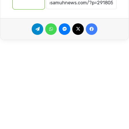
نسخ الرابط
فيسبوك
‫X
ماسنجر
واتساب
تيلقرام