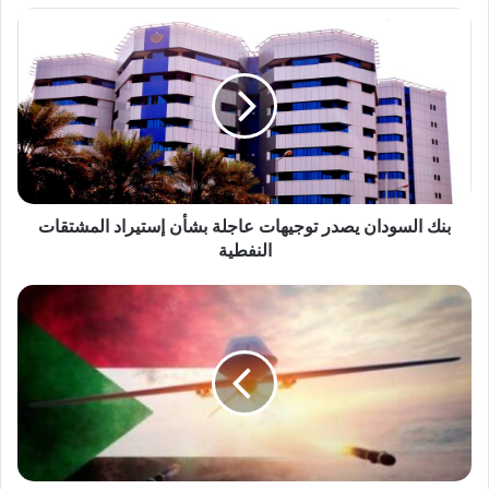
بنك
السودان
يصدر
توجيهات
عاجلة
بشأن
إستيراد
المشتقات
النفطية
بنك السودان يصدر توجيهات عاجلة بشأن إستيراد المشتقات
النفطية
حرب
المسيرات
..
إلى
أين
تتجه
بوصلة
حرب
السودان!!