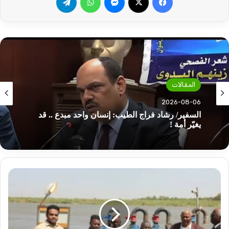
المقالات
2026-08-06
السفير/ رشاد فراج الطيب: إنسان واحد مبدع .. قد
يغيّر أمة !
خبر
سار
بخصوص
مياه
مدني