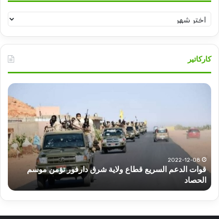
أرشيف
تسامح
كاركاتير
قوات
عبد
الدعم
الم
السريع
عبد
قطاع
الح
ولاية
يكت
شرق
مشا
دارفور
الكه
تؤمن
(تح
2022-12-08
قوات الدعم السريع قطاع ولاية شرق دارفور تؤمن موسم
ع
موسم
وتغ
الحصاد
و
الحصاد
مرتق