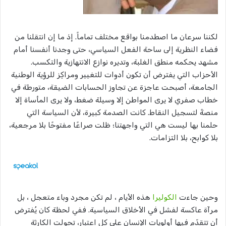
لكننا سرعان ما اصطدمنا بواقع مختلف تماماً. إذ ما إن انتقلنا من
فضاء النظرية إلى ساحة الفعل السياسي، حتى وجدنا أنفسنا أمام
مشهد يحكمه منطق الغلبة، وتديره نوازع الانتهازية والتكسب.
الأحزاب التي يفترض أن تكون أدوات للتغيير ومراكِز للرؤية الوطنية
الجامعة، أصبحت عاجزة عن تجاوز الحسابات الضيقة، متورطة في
خطاب صفري لا يرى المواطن إلا وسيلة ضغط، ولا يرى المأساة إلا
منصةً لتسجيل النقاط. كانت الصدمة كبيرة، لأن السياسة التي
حلمنا بها ليست هي التي واجهتنا؛ ظلت صراعًا مفتوحًا بلا مرجعية،
بلا كوابح، بلا التزامات.
وحين جاءت
الكوليرا
هذه الأيام ، لم تكن مجرد وباء متعجل ، بل
مرآة عاكسة لفشل في الأخلاق السياسية. ففي لحظة كان يُفترض
أن تتقدّم فيها أولويات الإنسان على كل اعتبار، تحولت الكارثة