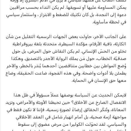
كشف النقاب عن مشهد سياسي لا يرى في الألم البشري إلا ورقة
يمكن المساومة عليها أو تسويقها. لم يكن النداء بحسب مراقبين
دعوة إلى النجدة، بل كان تكتيك للضغط و الابتزاز ، واستثمار سياسي
في لحظة مأساوية.
على الجانب الآخر، حاولت بعض الجهات الرسمية التقليل من شأن
الكارثة، نافية الأرقام، مؤكدة السيطرة، متحدثة بلغة بيروقراطية
تخلو من الحسّ الإنساني. لم يكن النقاش حول المرض، بل حول
صدقيّة الخطاب، حول مَن يملك الرواية الأجدر بالتصديق. وهكذا
وُضع المواطن بين خطابين متناقضين: أحدهما يُنذر بالخطر، والآخر
يطمئن بلا أدوات واضحة. وفي هذه الفجوة، ضاعت الحقيقة، وضاع
معها حق الإنسان في الحماية.
لايمكن الحديث عن السياسة بوصفها عملاً مسؤولاً في ظل هذا
الانفصال الصارخ عن الأخلاق؟ حين تحيطنا الأوبئة والأمراض، وتزيد
المعاناة، وتُنكَر الحقائق إرضاءً لصورةٍ رسمية، فإننا لا نكون فقط في
مواجهة أزمة صحية، بل أمام انهيار شامل في العقد الأخلاقي
والسياسي. لقد تحوّلت الكوليرا من مرض عضوي إلى سقوط