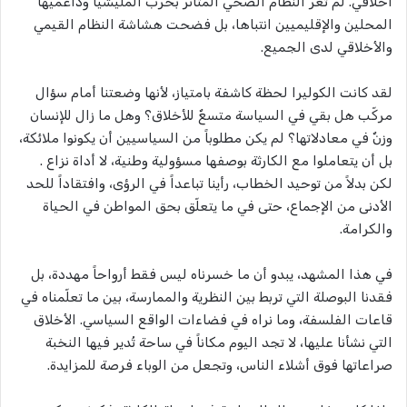
أخلاقي. لم تعرِّ النظام الصحي المتأثر بحرب المليشيا وداعميها
المحلين والإقليميين انتباها، بل فضحت هشاشة النظام القيمي
والأخلاقي لدى الجميع.
لقد كانت الكوليرا لحظة كاشفة بامتياز، لأنها وضعتنا أمام سؤال
مركّب هل بقي في السياسة متسعٌ للأخلاق؟ وهل ما زال للإنسان
وزنٌ في معادلاتها؟ لم يكن مطلوباً من السياسيين أن يكونوا ملائكة،
بل أن يتعاملوا مع الكارثة بوصفها مسؤولية وطنية، لا أداة نزاع .
لكن بدلاً من توحيد الخطاب، رأينا تباعداً في الرؤى، وافتقاداً للحد
الأدنى من الإجماع، حتى في ما يتعلّق بحق المواطن في الحياة
والكرامة.
في هذا المشهد، يبدو أن ما خسرناه ليس فقط أرواحاً مهددة، بل
فقدنا البوصلة التي تربط بين النظرية والممارسة، بين ما تعلّمناه في
قاعات الفلسفة، وما نراه في فضاءات الواقع السياسي. الأخلاق
التي نشأنا عليها، لا تجد اليوم مكاناً في ساحة تُدير فيها النخبة
صراعاتها فوق أشلاء الناس، وتجعل من الوباء فرصة للمزايدة.