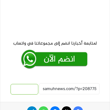
نسخ الرابط
فيسبوك
‫X
ماسنجر
واتساب
تيلقرام