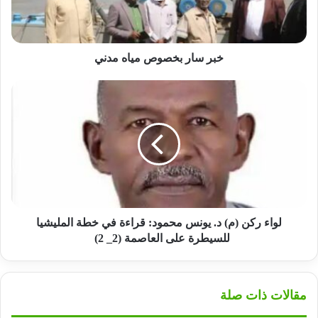
خبر سار بخصوص مياه مدني
لواء
ركن
(م)
د.
يونس
محمود:
قراءة
في
خطة
المليشيا
لواء ركن (م) د. يونس محمود: قراءة في خطة المليشيا
للسيطرة
للسيطرة على العاصمة (2_ 2)
على
العاصمة
(2_
مقالات ذات صلة
2)