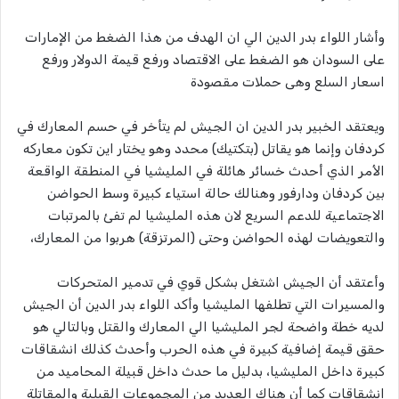
وأشار اللواء بدر الدين الي ان الهدف من هذا الضغط من الإمارات
على السودان هو الضغط على الاقتصاد ورفع قيمة الدولار ورفع
اسعار السلع وهى حملات مقصودة
ويعتقد الخبير بدر الدين ان الجيش لم يتأخر في حسم المعارك في
كردفان وإنما هو يقاتل (بتكتيك) محدد وهو يختار اين تكون معاركه
الأمر الذي أحدث خسائر هائلة في المليشيا في المنطقة الواقعة
بين كردفان ودارفور وهنالك حالة استياء كبيرة وسط الحواضن
الاجتماعية للدعم السريع لان هذه المليشيا لم تفئ بالمرتبات
والتعويضات لهذه الحواضن وحتى (المرتزقة) هربوا من المعارك،
وأعتقد أن الجيش اشتغل بشكل قوي في تدمير المتحركات
والمسيرات التي تطلفها المليشيا وأكد اللواء بدر الدين أن الجيش
لديه خطة واضحة لجر المليشيا الي المعارك والقتل وبالتالي هو
حقق قيمة إضافية كبيرة في هذه الحرب وأحدث كذلك انشقاقات
كبيرة داخل المليشيا، بدليل ما حدث داخل قبيلة المحاميد من
انشقاقات كما أن هناك العديد من المجموعات القبلية والمقاتلة