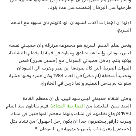
طرحتها على البرهان إشتملت على عدة بنود :
اولها ان الإمارات أكدت للسودان انها لاتهتم باي تسوية مع الدعم
السريع،
ونحن نعلم الدعم السريع هو مجموعة مرتزقة وان حميدتي نفسه
ليس سوداني وإنما هو تشادي ومولود في قرية (ابوقدام) التشادية
بولاية بلتم، ودخل حميدتي السودان مع (حسين هبري) ضمن
القوات العربية التي كان يقودها ابن عمر وهرب الي السودان
وتحديداً منطقة (ام دخن) في العام 1984 وكان عمره وقتها عشرة
سنوات لم يدخل التعليم وإنما درس في الخلاوي.
وحتى اشقاء حميدتي ليس سودانيين، بل ان معظم القادة
الميدانيين المليشيا من
المعارضة التشادية
فهم يقاتلون منذ العام
1990 لارجاع نظامهم في تشاد، ولهذا معظم المواطنين في تشاد
وغرب دارفور يستغربون جدا ان يكون رجل (جهلول) من تشاد مثل
(حميدتي) يعين نائب رئيس جمهورية في السودان…!!