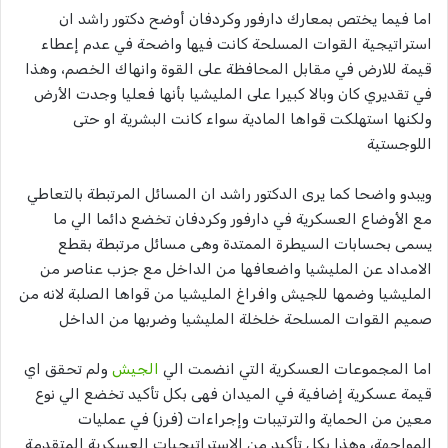
اما فيما يختص بمعارك دارفور وكردفان أوضح دكتور راشد ان
استراتيجية القوات المسلحة كانت فيها واضحة في عدم إعطاء
قيمة للارض في مقابل المحافظة على القوة وانهاك الخصم، وهذا
في تقديري كان وبالا كبيرا على المليشيا بأنها فعليا وجدت الأرض
ولكنها استهلكت قواها المادية سواء كانت البشرية او حتى
اللوجستية
ويبدو واضحا كما يرى الدكتور راشد ان المسائل المرتبطة بالتعاطي
مع الأوضاع العسكرية في دارفور وكردفان تخضع دائما الي ما
يسمى بحسابات السيطرة الممتدة وهى مسائل مرتبطة بقطع
الامداد عن المليشيا واضعافها من الداخل مع جزب عناصر من
المليشيا وضمها للجيش وافراغ المليشيا من قواها الصلبة لانه من
صميم القوات المسلحة خلخلة المليشيا وضربها من الداخل
اما المجموعات العسكرية التي انضمت الي
الجيش
ولم تحقق اي
قيمة عسكرية إضافية في الميدان فهى بكل تأكيد تخضع الي نوع
معين من الحماية والترتيبات وإجراءات (فرز) في عمليات
المواجهة، وهذا بكل تأكيد من الاستراتيجيات العسكرية المتقدمة