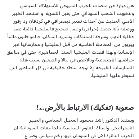
هي عبارة عن منصات للحزب الشيوعي للاستهلاك السياسي
ولتخويف الشعب السوداني حتى يقبل التسوية، و استبعد الخبير
الأمني الحديث عن أحداث تغيير ديمغرافي في كردفان ودارفور
ووصفه بأنه حديث (خرافي) وليس صحيح فالمليشيا قائمة على
عقلية النهب وسرقة الممتلكات وتشريد السكان، فالمواطنون دائماً
يهربون من المعاملة القاسية من قبل المليشيا و ممارساتها غير
الإنسانية ولهذا فقدت المليشيا السند الجماهيري حتى في مناطق
حواضنها الاجتماعية وبالاخص في نيالا والضعين بسبب هذه
الممارسات القبيحة ولا توجد سلطة حقيقية في كل المناطق التي
تسيطر عليها المليشيا.
صعوبة (تفكيك) الارتباط بالأرض..،!
ويعتقد الدكتور راشد محمود المحلل السياسي والخبير
الاستراتيجي واستاذ العلوم السياسية بالجامعات السودانية ان
الحرب الدائرة الان في السودان فيها زخم سياسي وصراع