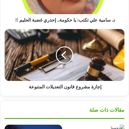
إحذري
غضبة
الحليم
!!
د. سامية علي تكتب: يا حكومة.. إحذري غضبة الحليم !!
إجازة
مشروع
قانون
التعديلات
المتنوعة
إجازة مشروع قانون التعديلات المتنوعة
مقالات ذات صلة