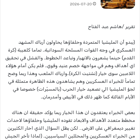
2026-07-20
تقرير /هاشم عبد الفتاح
(يبدو أن المليشيا المتمردة وحلفاؤها يحاولون أرباك المشهد
العسكري في وجه القوات المسلحة السودانية.. تماما كلعيبة (كرة
القدم) حينما يشعرون بالانهيار وتباعد الخطوط.. والفشل في تحقيق
اي أهداف وهم في مواجهة خصم عنيد وقوي.. فلم يكن أمام هؤلاء
اللاعبين سوى خيار (تشتيت الكرة)..وارباك الملعب وهذا ربما وضح
تماماً للخبراء العسكريين وهم يشاهدون هذه الظاهرة متمثلة في
لجؤ المليشيا الي تصعيد خيار الحرب (بالمسيّرات) خصوصا في
الأيام الفائتة كما ظهر ذلك في الأبيض وأمدرمان..
بعض الخبراء يعتقدون ان هذا الخيار ربما يؤكد حقيقة ان هناك
مخطط متعدد الأهداف والابعاد تقوده المليشيا وحلفاؤها لاحداث
تغيير ديمغرافي على الارض… لكن يظل السؤال الذي احار الكثيرين
من الخبراء العسكريين والمحللين السياسيين.. (لماذا تأخر الجيش