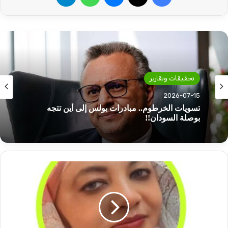
تحقيقات وتقارير
2026-07-06
مصرف أبوظبي بالسودان.. ما وراء التصفية.. خبراء
يحللون!!
د.
سامية
علي
تكتب:
يا
حكومة..