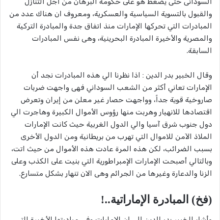
السودانى حتى يضغط هو على حكومة البرهان من أجل التنازل
والقبول بالتسوية السياسية والعسكرية، ومعروف ان هناك عدد من
المبادرات التي تحركها الإمارات منذ اتفاق جدة والمبادرة التركية
والمصرية والأخيرة المبادرة البحرينية، وهى نفس المبادرات
السابقة.
وقال الخبير بدر الدين : اذا نظرنا الي هذه المبادرات نجد أن
الإمارات تعاني أكثر من الشعب السوداني فهى واجهت ضربات
صاروخية قوية جداً، وواجهت حصار غير معلن من إيران وتعرض
اقتصادها للانهيار وهربت منها رؤوس الأموال الكبيرة وهاجرت الي
دول جنوب شرق آسيا والي الدول الغربية حيث كانت الإمارات
الملاذ الآمن للاموال التي تهرب من بريطانية ومن الدول الأخرى
بسبب الضرائب، لكن هذه المرة عادت هذه الأموال من حيث اتت،
وبالتالي أصبحت الإمارات الإمبراطورية التي بنيت على الكذب وعلى
الزنا والدعارة وغيرها من الجرائم وهى الان تنهار بشكل متسارع.
(فخ) المبادرة الإماراتية..!
وأشار الخبير بدر الدين الي ان الإمارات وفي مبادرتها الأخيرة التي